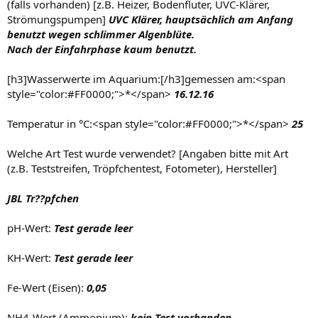
(falls vorhanden) [z.B. Heizer, Bodenfluter, UVC-Klärer,
Strömungspumpen]
UVC Klärer, hauptsächlich am Anfang
benutzt wegen schlimmer Algenblüte.
Nach der Einfahrphase kaum benutzt.
[h3]Wasserwerte im Aquarium:[/h3]gemessen am:<span
style="color:#FF0000;">*</span>
16.12.16
Temperatur in °C:<span style="color:#FF0000;">*</span>
25
Welche Art Test wurde verwendet? [Angaben bitte mit Art
(z.B. Teststreifen, Tröpfchentest, Fotometer), Hersteller]
JBL Tr??pfchen
pH-Wert:
Test gerade leer
KH-Wert:
Test gerade leer
Fe-Wert (Eisen):
0,05
NH4-Wert (Ammonium):
kein Test vorhanden