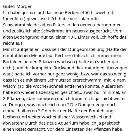
Guten Morgen.
Ich habe gestern auf das neue Becken (450 L Juwel mit
Innenfilter) gewechselt. Ich habe verschlammte
Schwammteile des alten Filters in den neuen übernommen
und zusätzlich alte Schwämme im neuen ausgedrückt. Vom
alten Bodengrund nur ca. einen 10 L Eimer voll. Ich hoffe das
reicht aus.
Mir ist aufgefallen, dass seit der Düngeumstellung (Hälfte der
empfohlenen Menge laut Rechner) tatsächlich immer mehr
Bartalgen an den Pflanzen wuchsen ( hatte ich vorher gar
nicht) und die komplette Rückwand dick mit Algen überzogen
war ( hatte ich vorher nur ganz wenig, bzw. war das so wenig,
dass ich es mit einem Schmutzradiererschwamm, mit "einem
Wisch" (1x die Woche) schnell entfernen konnte. Außerdem
habe ich wieder Fadenalgen gesichtet... zwar nur minimal, an
2 Pflanzen, aber sie waren da. Ich traue mich gar nicht weiter
zu Düngen, was mache ich nun ? Die Düngemenge noch
einmal halbieren ? Oder bei der Hälfte der Empfehlung
bleiben und weiter wöchentlicher Wasserwechsel und
abwarten? Durch das neue Aquarium habe ich ja praktisch
einen Reset gemacht. Vor dem Einsetzen der Pflanzen habe