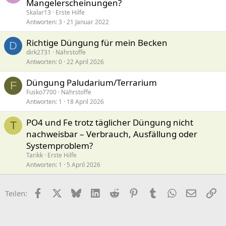
Mangelerscheinungen?
Skalar13
Erste Hilfe
Antworten
3
21 Januar 2022
Richtige Düngung für mein Becken
D
dirk2731
Nährstoffe
Antworten
0
22 April 2026
Düngung Paludarium/Terrarium
F
Fusko7700
Nährstoffe
Antworten
1
18 April 2026
PO4 und Fe trotz täglicher Düngung nicht
T
nachweisbar – Verbrauch, Ausfällung oder
Systemproblem?
Tarikk
Erste Hilfe
Antworten
1
5 April 2026
Facebook
X (Twitter)
Bluesky
LinkedIn
Reddit
Pinterest
Tumblr
WhatsApp
E-Mail
Li
Teilen: