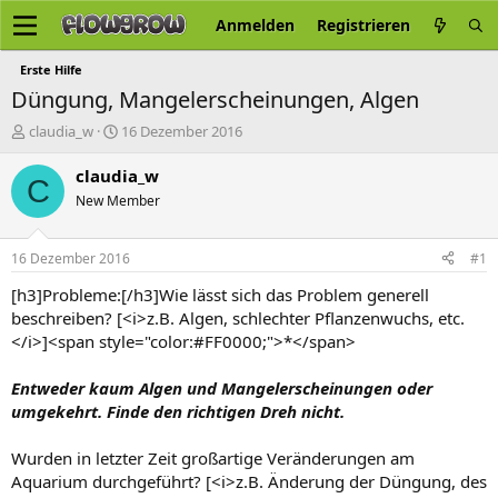
Anmelden
Registrieren
Erste Hilfe
Düngung, Mangelerscheinungen, Algen
E
E
claudia_w
16 Dezember 2016
r
r
s
s
claudia_w
C
t
t
New Member
e
e
l
l
l
l
16 Dezember 2016
#1
e
t
r
a
[h3]Probleme:[/h3]Wie lässt sich das Problem generell
m
beschreiben? [<i>z.B. Algen, schlechter Pflanzenwuchs, etc.
</i>]<span style="color:#FF0000;">*</span>
Entweder kaum Algen und Mangelerscheinungen oder
umgekehrt. Finde den richtigen Dreh nicht.
Wurden in letzter Zeit großartige Veränderungen am
Aquarium durchgeführt? [<i>z.B. Änderung der Düngung, des