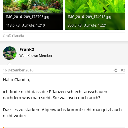
IMG_20161209_173705.jpg
IMG_20161209_174018.jpg
418,6 KB · Aufrufe: 1.210
350,5 KB · Aufrufe: 1.221
Gruß Claudia
Frank2
Well-Known Member
16 Dezember 2016
#2
Hallo Claudia,
ich finde nicht dass die Pflanzen schlecht ausschauen
nachdem was man sieht. Sie wachsen doch auch?
Dass es zu starkem Algenwuchs kommt sieht man jetzt auch
nicht wobei