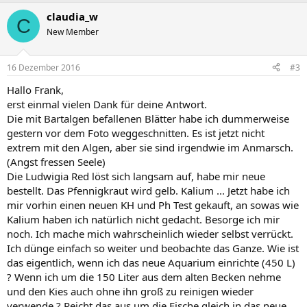
claudia_w
C
New Member
16 Dezember 2016
#3
Hallo Frank,
erst einmal vielen Dank für deine Antwort.
Die mit Bartalgen befallenen Blätter habe ich dummerweise
gestern vor dem Foto weggeschnitten. Es ist jetzt nicht
extrem mit den Algen, aber sie sind irgendwie im Anmarsch.
(Angst fressen Seele)
Die Ludwigia Red löst sich langsam auf, habe mir neue
bestellt. Das Pfennigkraut wird gelb. Kalium ... Jetzt habe ich
mir vorhin einen neuen KH und Ph Test gekauft, an sowas wie
Kalium haben ich natürlich nicht gedacht. Besorge ich mir
noch. Ich mache mich wahrscheinlich wieder selbst verrückt.
Ich dünge einfach so weiter und beobachte das Ganze. Wie ist
das eigentlich, wenn ich das neue Aquarium einrichte (450 L)
? Wenn ich um die 150 Liter aus dem alten Becken nehme
und den Kies auch ohne ihn groß zu reinigen wieder
verwende ? Reicht das aus um die Fische gleich in das neue