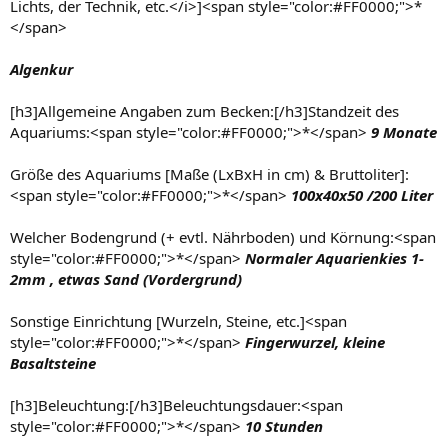
Lichts, der Technik, etc.</i>]<span style="color:#FF0000;">*
</span>
Algenkur
[h3]Allgemeine Angaben zum Becken:[/h3]Standzeit des
Aquariums:<span style="color:#FF0000;">*</span>
9 Monate
Größe des Aquariums [Maße (LxBxH in cm) & Bruttoliter]:
<span style="color:#FF0000;">*</span>
100x40x50 /200 Liter
Welcher Bodengrund (+ evtl. Nährboden) und Körnung:<span
style="color:#FF0000;">*</span>
Normaler Aquarienkies 1-
2mm , etwas Sand (Vordergrund)
Sonstige Einrichtung [Wurzeln, Steine, etc.]<span
style="color:#FF0000;">*</span>
Fingerwurzel, kleine
Basaltsteine
[h3]Beleuchtung:[/h3]Beleuchtungsdauer:<span
style="color:#FF0000;">*</span>
10 Stunden