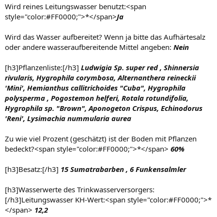
Wird reines Leitungswasser benutzt:<span
style="color:#FF0000;">*</span>
Ja
Wird das Wasser aufbereitet? Wenn ja bitte das Aufhärtesalz
oder andere wasseraufbereitende Mittel angeben:
Nein
[h3]Pflanzenliste:[/h3]
Ludwigia Sp. super red , Shinnersia
rivularis, Hygrophila corymbosa, Alternanthera reineckii
'Mini', Hemianthus callitrichoides "Cuba", Hygrophila
polysperma , Pogostemon helferi, Rotala rotundifolia,
Hygrophila sp. "Brown", Aponogeton Crispus, Echinodorus
'Reni', Lysimachia nummularia aurea
Zu wie viel Prozent (geschätzt) ist der Boden mit Pflanzen
bedeckt?<span style="color:#FF0000;">*</span>
60%
[h3]Besatz:[/h3]
15 Sumatrabarben , 6 Funkensalmler
[h3]Wasserwerte des Trinkwasserversorgers:
[/h3]Leitungswasser KH-Wert:<span style="color:#FF0000;">*
</span>
12,2