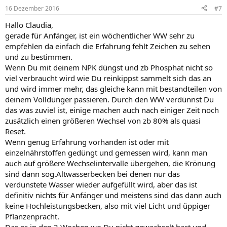
16 Dezember 2016
#7
Hallo Claudia,
gerade für Anfänger, ist ein wöchentlicher WW sehr zu
empfehlen da einfach die Erfahrung fehlt Zeichen zu sehen
und zu bestimmen.
Wenn Du mit deinem NPK düngst und zb Phosphat nicht so
viel verbraucht wird wie Du reinkippst sammelt sich das an
und wird immer mehr, das gleiche kann mit bestandteilen von
deinem Volldünger passieren. Durch den WW verdünnst Du
das was zuviel ist, einige machen auch nach einiger Zeit noch
zusätzlich einen größeren Wechsel von zb 80% als quasi
Reset.
Wenn genug Erfahrung vorhanden ist oder mit
einzelnährstoffen gedüngt und gemessen wird, kann man
auch auf größere Wechselintervalle übergehen, die Krönung
sind dann sog.Altwasserbecken bei denen nur das
verdunstete Wasser wieder aufgefüllt wird, aber das ist
definitiv nichts für Anfänger und meistens sind das dann auch
keine Hochleistungsbecken, also mit viel Licht und üppiger
Pflanzenpracht.
Das es in den 3 Wochen wo Du nicht gewechselt hast und