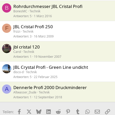
Rohrdurchmesser JBL Cristal Profi
B
BonesMC
Technik
Antworten
5
1 März 2016
JBL Cristal Profi 250
F
frizzi
Technik
Antworten
3
16 März 2009
jbl cristal 120
Carol
Technik
Antworten
1
19 November 2007
JBL Crystal Profi - Green Line undicht
disco-d
Technik
Antworten
5
22 Februar 2025
Dennerle Profi 2000 Druckminderer
A
Altwasser_Dude
Technik
Antworten
1
12 September 2018
Facebook
X (Twitter)
Bluesky
LinkedIn
Reddit
Pinterest
Tumblr
WhatsApp
E-Mail
Li
Teilen: