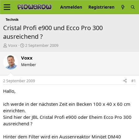
Anmelden
Registrieren
Technik
Cristal Profi e900 und Ecco Pro 300
ausreichend ?
E
E
Voxx
2 September 2009
r
r
s
s
Voxx
t
t
Member
e
e
l
l
l
l
2 September 2009
#1
e
t
r
a
Hallo,
m
ich werde in der nächsten Zeit ein Becken 100 x 40 x 60 cm
einrichten.
Sind hier der JBL Cristal Profi e900 oder Eheim Ecco Pro 300
ausreichend ?
Hinter dem Filter wird ein Aussenreaktor MiniJet DM40