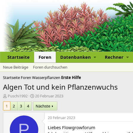
Startseite
Foren
Datenbanken
Rechner
Neue Beiträge
Foren durchsuchen
Startseite
Foren
Wasserpflanzen
Erste Hilfe
Algen Tot und kein Pflanzenwuchs
E
E
Puschi1992
20 Februar 2023
r
r
1
2
3
4
Nächste
s
s
t
t
e
e
20 Februar 2023
l
l
P
Liebes Flowgrowforum
l
l