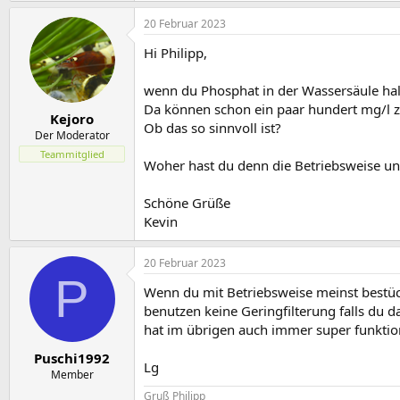
a
20 Februar 2023
k
t
Hi Philipp,
i
o
n
wenn du Phosphat in der Wassersäule hal
e
Da können schon ein paar hundert mg/
n
Kejoro
Ob das so sinnvoll ist?
:
Der Moderator
Teammitglied
Woher hast du denn die Betriebsweise u
Schöne Grüße
Kevin
20 Februar 2023
P
Wenn du mit Betriebsweise meinst bestück
benutzen keine Geringfilterung falls du 
hat im übrigen auch immer super funktion
Puschi1992
Lg
Member
Gruß Philipp