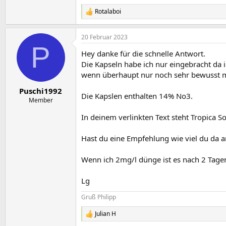
Rotalaboi
R
e
a
20 Februar 2023
k
P
t
Hey danke für die schnelle Antwort.
i
o
Die Kapseln habe ich nur eingebracht da 
n
wenn überhaupt nur noch sehr bewusst ma
e
n
Puschi1992
Die Kapslen enthalten 14% No3.
:
Member
In deinem verlinkten Text steht Tropica S
Hast du eine Empfehlung wie viel du da
Wenn ich 2mg/l dünge ist es nach 2 Tage
Lg
Gruß Philipp
Julian H
R
e