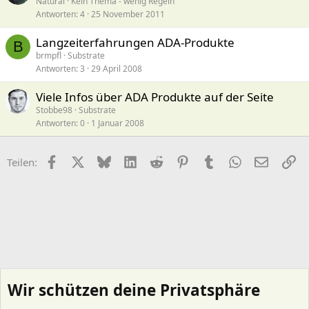
Natural
Kein Thema - wenig Regeln
Antworten
4
25 November 2011
Langzeiterfahrungen ADA-Produkte
B
brmpfl
Substrate
Antworten
3
29 April 2008
Viele Infos über ADA Produkte auf der Seite
Stobbe98
Substrate
Antworten
0
1 Januar 2008
Facebook
X (Twitter)
Bluesky
LinkedIn
Reddit
Pinterest
Tumblr
WhatsApp
E-Mail
Li
Teilen:
Wir schützen deine Privatsphäre