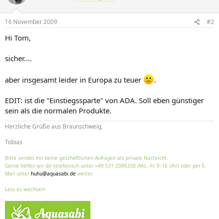
16 November 2009
#2
Hi Tom,
sicher....
aber insgesamt leider in Europa zu teuer
.
EDIT: ist die "Einstiegssparte" von ADA. Soll eben günstiger
sein als die normalen Produkte.
Herzliche Grüße aus Braunschweig,
Tobias
Bitte sendet mir keine geschäftlichen Anfragen als private Nachricht.
Gerne helfen wir dir telefonisch unter +49 531 2086358 (Mo.–Fr. 9–16 Uhr) oder per E-
Mail unter
huhu@aquasabi.de
weiter.
Lass es wachsen!