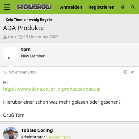
Anmelden
Registrieren
Kein Thema - wenig Regeln
ADA Produkte
E
E
tom
16 November 2009
r
r
s
s
tom
t
t
New Member
e
e
l
l
l
l
16 November 2009
#1
e
t
r
a
Hi
m
http://www.adana.co.jp/_e_products/doaqua/
Hierüber einer schon was mehr gelesen oder gesehen?
Gruß Tom
Tobias Coring
Administrator
Teammitglied