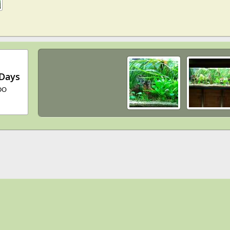
Days
DO