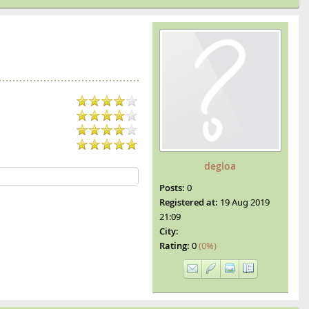
degloa
Posts:
0
Registered at:
19 Aug 2019
21:09
City:
Rating:
0
(0%)