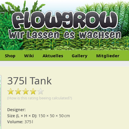
Shop
Wiki
Aktuelles
Gallery
Mitglieder
375l Tank
(How is this rating beeing calculated?)
Designer:
Size (L × H × D):
150 × 50 × 50 cm
Volume:
375 l