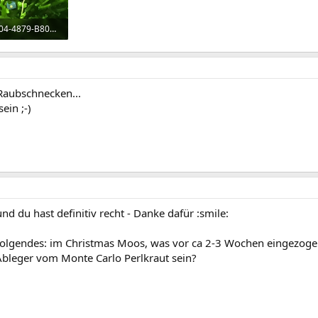
59D88B6B-CA04-4879-B80D-CAE81D92165B.png
fe: 916
Raubschnecken...
ein ;-)
 du hast definitiv recht - Danke dafür :smile:
folgendes: im Christmas Moos, was vor ca 2-3 Wochen eingezogen 
bleger vom Monte Carlo Perlkraut sein?