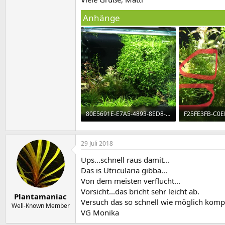
Anhänge
80E5691E-E7A5-4893-8ED8-CBE789182452.jpeg
3,6 MB · Aufrufe: 833
911,8 KB · Aufr
29 Juli 2018
Ups...schnell raus damit...
Das is Utricularia gibba...
Von dem meisten verflucht...
Vorsicht...das bricht sehr leicht ab.
Plantamaniac
Versuch das so schnell wie möglich kom
Well-Known Member
VG Monika