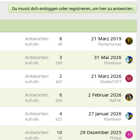
Du musst dich einloggen oder registrieren, um hier zu antworten.
Antworten
8
21 März 2019
Aufrufe
4K
Plantamaniac
Antworten
3
31 Mai 2026
Aufrufe
390
Plantlover
Antworten
2
21 März 2026
M
Aufrufe
447
Makkel1977
Antworten
6
2 Februar 2026
Aufrufe
669
Ralf M.
Antworten
4
27 Januar 2026
Aufrufe
625
Plantlover
Antworten
10
29 Dezember 2025
P
Aufrufe
1K
Philipp