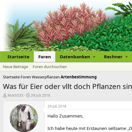
Startseite
Foren
Datenbanken
Rechner
Neue Beiträge
Foren durchsuchen
Startseite
Foren
Wasserpflanzen
Artenbestimmung
Was für Eier oder vllt doch Pflanzen si
E
E
Matti533
29 Juli 2018
r
r
s
s
29 Juli 2018
t
t
Hallo Zusammen,
e
e
l
l
l
l
Ich habe heute mit Erstaunen seltsame „Obj