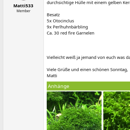
e
t
durchsichtige Hülle mit einem gelben Ker
Matti533
r
a
m
Member
Besatz
5x Otocinclus
9x Perlhuhnbärbling
Ca. 30 red fire Garnelen
Vielleicht weiß ja jemand von euch was das
Viele Grüße und einen schönen Sonntag,
Matti
Anhänge