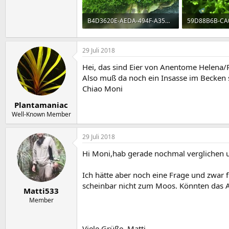
B4D3620E-AEDA-494F-A35B-C5D513095751.jpeg
921,6 KB · Aufrufe: 974
1,7 MB · Aufru
29 Juli 2018
Hei, das sind Eier von Anentome Helena/
Also muß da noch ein Insasse im Becken s
Chiao Moni
Plantamaniac
Well-Known Member
29 Juli 2018
Hi Moni,hab gerade nochmal verglichen und
Ich hätte aber noch eine Frage und zwar 
scheinbar nicht zum Moos. Könnten das A
Matti533
Member
Viele Grüße, Matti