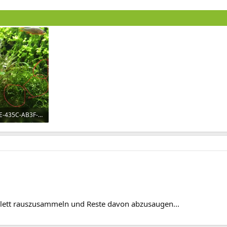
F25FE3FB-C0EE-435C-AB3F-69B1A636AE5F.jpeg
ufe: 1.673
plett rauszusammeln und Reste davon abzusaugen...