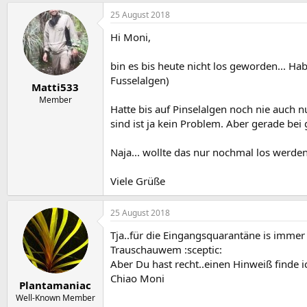
25 August 2018
Hi Moni,
bin es bis heute nicht los geworden... Ha
Fusselalgen)
Matti533
Member
Hatte bis auf Pinselalgen noch nie auch nu
sind ist ja kein Problem. Aber gerade be
Naja... wollte das nur nochmal los werde
Viele Grüße
25 August 2018
Tja..für die Eingangsquarantäne is immer
Trauschauwem :sceptic:
Aber Du hast recht..einen Hinweiß finde ich
Chiao Moni
Plantamaniac
Well-Known Member