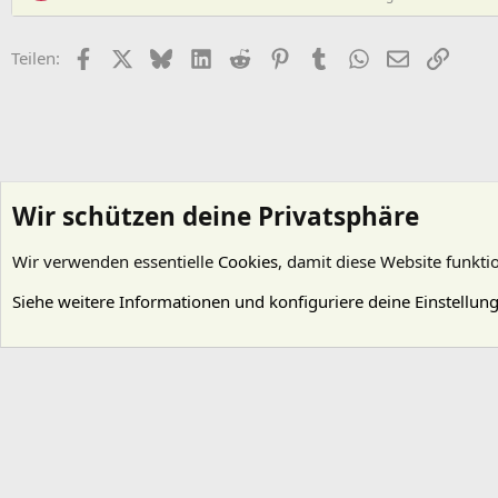
Facebook
X (Twitter)
Bluesky
LinkedIn
Reddit
Pinterest
Tumblr
WhatsApp
E-Mail
Link
Teilen:
Wir schützen deine Privatsphäre
Wir verwenden essentielle
Cookies
, damit diese Website funkti
Startseite
Foren
Wasserpflanzen
Artenbestimmung
Siehe weitere Informationen und konfiguriere deine Einstellun
Cookies
Deutsch (Du)