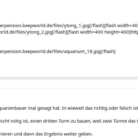
erpension.beepworld.de/files/ytong_1.jpg[/flash][flash width=4
ld.de/files/ytong_2.jpg[/flash][flash width=400 height=400]http
lerpension.beepworld.de/files/aquarium_18.jpg[/flash]
arienbauer mal gesagt hat. In wieweit das richtig oder falsch ist 
 nicht nötig ist, einen dritten Turm zu bauen, weil zwei Türme das
mieren und dann das Ergebnis weiter geben.