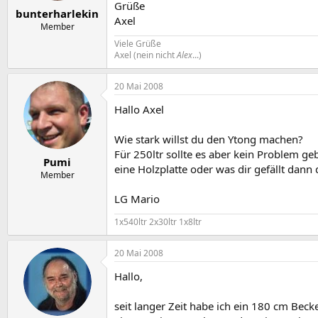
e
t
Grüße
bunterharlekin
r
a
Axel
m
Member
Viele Grüße
Axel (nein nicht
Alex
...)
20 Mai 2008
Hallo Axel
Wie stark willst du den Ytong machen?
Für 250ltr sollte es aber kein Problem ge
Pumi
eine Holzplatte oder was dir gefällt dann 
Member
LG Mario
1x540ltr 2x30ltr 1x8ltr
20 Mai 2008
Hallo,
seit langer Zeit habe ich ein 180 cm Bec