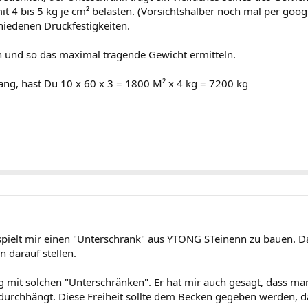
 4 bis 5 kg je cm² belasten. (Vorsichtshalber noch mal per googl
hiedenen Druckfestigkeiten.
 und so das maximal tragende Gewicht ermitteln.
lang, hast Du 10 x 60 x 3 = 1800 M² x 4 kg = 7200 kg
ielt mir einen "Unterschrank" aus YTONG STeinenn zu bauen. Da
 darauf stellen.
ng mit solchen "Unterschränken". Er hat mir auch gesagt, dass 
cht durchhängt. Diese Freiheit sollte dem Becken gegeben werden,