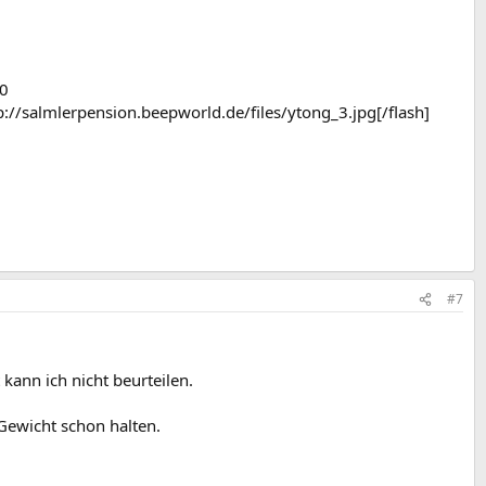
00
://salmlerpension.beepworld.de/files/ytong_3.jpg[/flash]
#7
kann ich nicht beurteilen.
 Gewicht schon halten.