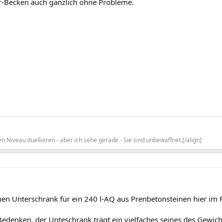
er-Becken auch gänzlich ohne Probleme.
 Niveau duellieren - aber ich sehe gerade - Sie sind unbewaffnet.[/align]
einen Unterschrank für ein 240 l-AQ aus Prenbetonsteinen hier im
Bedenken, der Unteschrank trägt ein vielfaches seines des Gewich