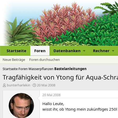
Startseite
Foren
Datenbanken
Rechner
Neue Beiträge
Foren durchsuchen
Startseite
Foren
Wasserpflanzen
Bastelanleitungen
Tragfähigkeit von Ytong für Aqua-Sch
E
E
bunterharlekin
20 Mai 2008
r
r
s
s
20 Mai 2008
t
t
Hallo Leute,
e
e
l
l
wisst ihr, ob Ytong mein zukünftiges 250
l
l