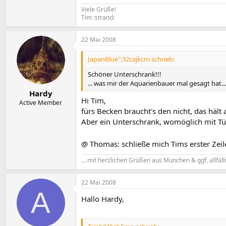
Viele Grüße!
Tim :strand:
22 Mai 2008
JapanBlue":32cajkcm schrieb:
Schöner Unterschrank!!!
... was mir der Aquarienbauer mal gesagt hat... 
Hardy
Hi Tim,
Active Member
fürs Becken braucht's den nicht, das hält
Aber ein Unterschrank, womöglich mit Tür
@ Thomas: schließe mich Tims erster Zei
... mit herzlichen Grüßen aus München & ggf. allfäl
22 Mai 2008
A
Hallo Hardy,