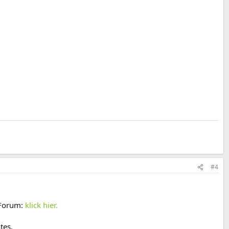
#4
 Forum:
klick hier.
tes.