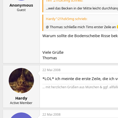
Tim":21hzk5mg schrieb:
Anonymous
...weil das Becken in der Mitte leicht durchh
Guest
Hardy":21hzk5mg schrieb:
@ Thomas: schließe mich Tims erster Zeile an
Warum sollte die Bodenscheibe Risse bek
Viele Grüße
Thomas
22 Mai 2008
*LOL* ich meinte die erste Zeile, die ich
... mit herzlichen Grüßen aus München & ggf. allfäl
Hardy
Active Member
22 Mai 2008