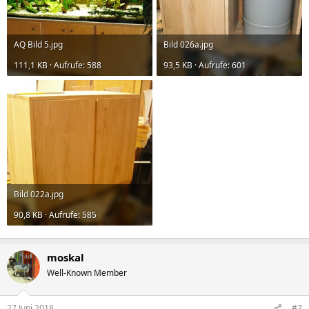
AQ Bild 5.jpg
Bild 026a.jpg
111,1 KB · Aufrufe: 588
93,5 KB · Aufrufe: 601
Bild 022a.jpg
90,8 KB · Aufrufe: 585
moskal
Well-Known Member
27 Juni 2018
#7