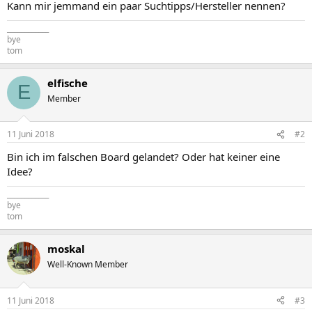
Kann mir jemmand ein paar Suchtipps/Hersteller nennen?
____________
bye
tom
elfische
E
Member
11 Juni 2018
#2
Bin ich im falschen Board gelandet? Oder hat keiner eine
Idee?
____________
bye
tom
moskal
Well-Known Member
11 Juni 2018
#3