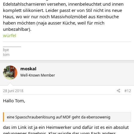
Edelstahlscharnieren versehen, innenbeleuchtet und innen
komplett silikoniert. Leider passt er von Stil nicht ins neue
Haus, wo wir nur noch Massivholzmöbel aus Kernbuche
haben möchten (naja ausser Küche, weil für mich
unbezahlbar).
würfel
____________
bye
tom
moskal
Well-Known Member
28 Juni 2018
#12
Hallo Tom,
eine Spaxschraubenlösung auf MDF geht da ebensowenig
das im Link ist ja ein Heimwerker und dafür ist es ein absolut
gelungenes Ergebnis. Klar würde das vom Fach anders