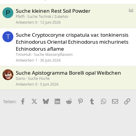
Suche kleinen Rest Soil Powder
P
Pfeffi
Suche Technik / Zubehör
Antworten
0
12 Juni 2026
f
r
Suche Cryptocoryne crispatula var. tonkinensis
a
T
Echinodorus Oriental Echinodorus michurinets
g
Echinodorus aflame
e
TimoHuh
Suche Wasserpflanzen
Antworten
1
30 Juni 2026
Suche Apistogramma Borelli opal Weibchen
Dario
Suche Fische
Antworten
0
5 Juni 2026
Facebook
X (Twitter)
Bluesky
LinkedIn
Reddit
Pinterest
Tumblr
WhatsApp
E-Mail
Li
Teilen: