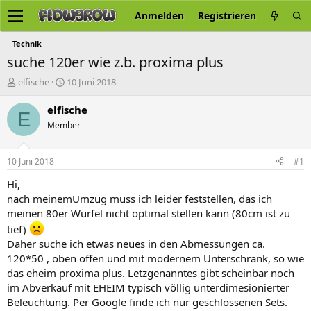
Anmelden
Registrieren
Technik
suche 120er wie z.b. proxima plus
E
E
elfische
10 Juni 2018
r
r
s
s
elfische
E
t
t
Member
e
e
l
l
l
l
10 Juni 2018
#1
e
t
r
a
Hi,
m
nach meinemUmzug muss ich leider feststellen, das ich
meinen 80er Würfel nicht optimal stellen kann (80cm ist zu
tief)
Daher suche ich etwas neues in den Abmessungen ca.
120*50 , oben offen und mit modernem Unterschrank, so wie
das eheim proxima plus. Letzgenanntes gibt scheinbar noch
im Abverkauf mit EHEIM typisch völlig unterdimesionierter
Beleuchtung. Per Google finde ich nur geschlossenen Sets.