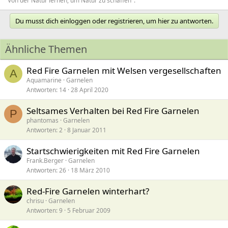
"Von der Natur lernen, um Natur zu schaffen".
Du musst dich einloggen oder registrieren, um hier zu antworten.
Ähnliche Themen
Red Fire Garnelen mit Welsen vergesellschaften
A
Aquamarine
Garnelen
Antworten
14
28 April 2020
Seltsames Verhalten bei Red Fire Garnelen
P
phantomas
Garnelen
Antworten
2
8 Januar 2011
Startschwierigkeiten mit Red Fire Garnelen
Frank.Berger
Garnelen
Antworten
26
18 März 2010
Red-Fire Garnelen winterhart?
chrisu
Garnelen
Antworten
9
5 Februar 2009