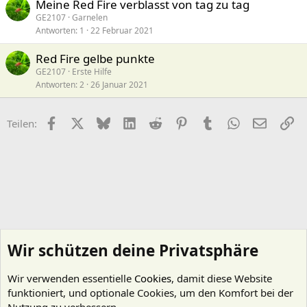
Meine Red Fire verblasst von tag zu tag
GE2107
Garnelen
Antworten
1
22 Februar 2021
Red Fire gelbe punkte
GE2107
Erste Hilfe
Antworten
2
26 Januar 2021
Facebook
X (Twitter)
Bluesky
LinkedIn
Reddit
Pinterest
Tumblr
WhatsApp
E-Mail
Li
Teilen:
Wir schützen deine Privatsphäre
Wir verwenden essentielle
Cookies
, damit diese Website
funktioniert, und optionale Cookies, um den Komfort bei der