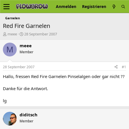
Anmelden
Registrieren
Garnelen
Red Fire Garnelen
E
E
meee
28 September 2007
r
r
s
s
meee
M
t
t
Member
e
e
l
l
l
l
28 September 2007
#1
e
t
r
a
Hallo, fressen Red Fire Garnelen Pinselalgen oder gar nicht ??
m
Danke für die Antwort.
lg
diditsch
Member