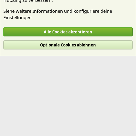
Nutzung zu verbessern.
Siehe weitere Informationen und konfiguriere deine
Einstellungen
Garnelen
Alle Cookies akzeptieren
Cookies
Deutsch (Du)
Optionale Cookies ablehnen
Nutzungsbedingungen
Datenschutz
Hilfe und Impressum
Start
R
S
S