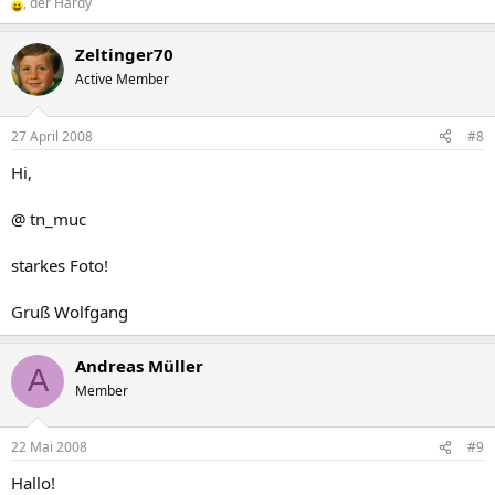
, der Hardy
Zeltinger70
Active Member
27 April 2008
#8
Hi,
@ tn_muc
starkes Foto!
Gruß Wolfgang
Andreas Müller
A
Member
22 Mai 2008
#9
Hallo!