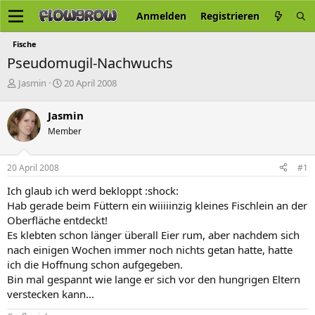
Anmelden
Registrieren
Fische
Pseudomugil-Nachwuchs
E
E
Jasmin
20 April 2008
r
r
s
s
Jasmin
t
t
Member
e
e
l
l
l
l
20 April 2008
#1
e
t
r
a
Ich glaub ich werd bekloppt :shock:
m
Hab gerade beim Füttern ein wiiiiinzig kleines Fischlein an der
Oberfläche entdeckt!
Es klebten schon länger überall Eier rum, aber nachdem sich
nach einigen Wochen immer noch nichts getan hatte, hatte
ich die Hoffnung schon aufgegeben.
Bin mal gespannt wie lange er sich vor den hungrigen Eltern
verstecken kann...