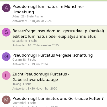
Pseudomugil luminatus im Münchner
A
Umgebung
Adrian23
Biete Fische
Antworten
0
18 Januar 2026
Besatzfrage: pseudomugil gertrudae, p. (paskai)
S
editiert: luminatus oder epiplatys annulatus
sebastiano
Fische
Antworten
10
20 November 2025
Pseudomugil Furcatus Vergesellschaftung
G
Gurami88
Fische
Antworten
2
19 Juni 2024
Zucht Pseudomugil Furcatus -
L
Gabelschwanzblauauge
lukasg
Fische
Antworten
8
30 November 2020
Pseudomugil Luminatus und Gertrudae Futter ?
M
Mummbel
Fische