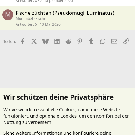
Antworten
8
21 September 2020
Fische züchten (Pseudomugil Luminatus)
M
Mummbel
Fische
Antworten
5
10 Mai 2020
Facebook
X (Twitter)
Bluesky
LinkedIn
Reddit
Pinterest
Tumblr
WhatsApp
E-Mail
Li
Teilen:
Wir schützen deine Privatsphäre
Wir verwenden essentielle
Cookies
, damit diese Website
funktioniert, und optionale Cookies, um den Komfort bei der
Nutzung zu verbessern.
Siehe weitere Informationen und konfiguriere deine