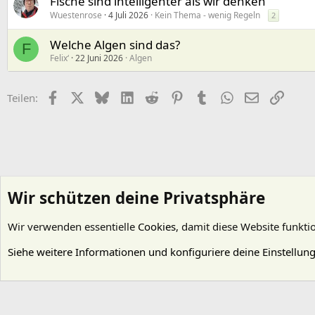
Fische sind intelligenter als wir denken
Wuestenrose
4 Juli 2026
Kein Thema - wenig Regeln
2
Welche Algen sind das?
F
Felix‘
22 Juni 2026
Algen
Facebook
X (Twitter)
Bluesky
LinkedIn
Reddit
Pinterest
Tumblr
WhatsApp
E-Mail
Link
Teilen:
Wir schützen deine Privatsphäre
Wir verwenden essentielle
Cookies
, damit diese Website funkti
Startseite
Foren
Bewohner für das Pflanzenaquarium
Fische
Siehe weitere Informationen und konfiguriere deine Einstellun
Cookies
Deutsch (Du)