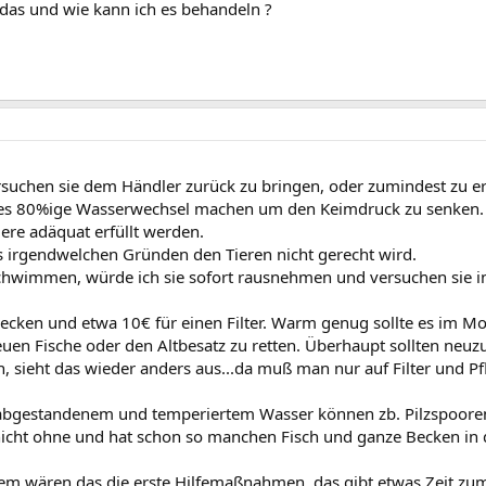
das und wie kann ich es behandeln ?
ersuchen sie dem Händler zurück zu bringen, oder zumindest zu er
rstes 80%ige Wasserwechsel machen um den Keimdruck zu senken.
ere adäquat erfüllt werden.
 irgendwelchen Gründen den Tieren nicht gerecht wird.
chwimmen, würde ich sie sofort rausnehmen und versuchen sie in 
rbecken und etwa 10€ für einen Filter. Warm genug sollte es im 
euen Fische oder den Altbesatz zu retten. Überhaupt sollten ne
en, sieht das wieder anders aus...da muß man nur auf Filter und 
abgestandenem und temperiertem Wasser können zb. Pilzspooren
nicht ohne und hat schon so manchen Fisch und ganze Becken in 
dem wären das die erste Hilfemaßnahmen..das gibt etwas Zeit z