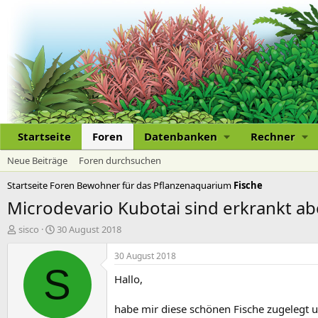
Startseite
Foren
Datenbanken
Rechner
Neue Beiträge
Foren durchsuchen
Startseite
Foren
Bewohner für das Pflanzenaquarium
Fische
Microdevario Kubotai sind erkrankt abe
E
E
sisco
30 August 2018
r
r
s
s
30 August 2018
t
t
S
Hallo,
e
e
l
l
l
l
habe mir diese schönen Fische zugelegt un