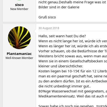
e
t
nicht genau.Deshalb meine Frage was ist 
sisco
r
a
Bilder sind in der Galerie
m
New Member
Gruß sisco
30 August 2018
Hallo, seit wann hast Du die?
Wenn es nicht lange her ist, würde ich v
Wenn es länger her ist, würde ich als e
Vorher schauen, ob die Bedürfnisse der Ti
Plantamaniac
Meistens bricht sowas aus, wenn man aus
Well-Known Member
Wenn sie in einem Gesellschaftsbecken s
kleiner und übersichtlicher.
Kosten liegen bei 10-15€ für ein 12 Lite
man es ein paarmal geschaft hat, seine n
zu den andern dürfen. Ist es ein Artbeck
die nicht unbedingt immer gut..
80%ige Wasserwechsel mit geeignetem, 
Medikamenteneinsatz. Weil das ist auch 
Sowas habe ich noch nie gesehen...trotz