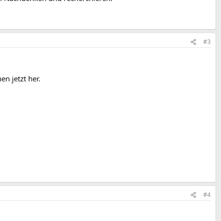
#3
en jetzt her.
#4