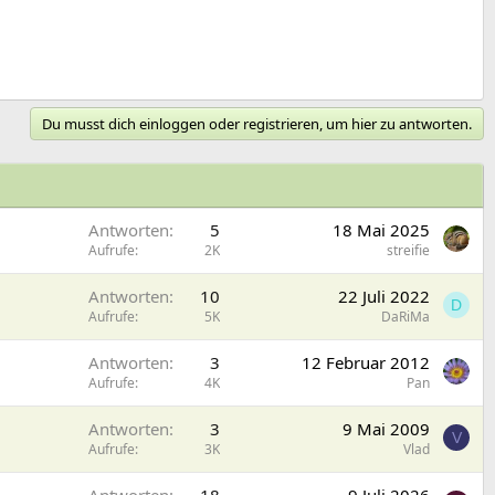
Du musst dich einloggen oder registrieren, um hier zu antworten.
Antworten
5
18 Mai 2025
Aufrufe
2K
streifie
Antworten
10
22 Juli 2022
D
Aufrufe
5K
DaRiMa
Antworten
3
12 Februar 2012
Aufrufe
4K
Pan
Antworten
3
9 Mai 2009
V
Aufrufe
3K
Vlad
Antworten
18
9 Juli 2026