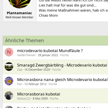
Ob die Medis helfen kann ich Dir nicht sag
Lies halt mal für was die gut sind...
Was meine Maßnahmen wären, hab ich sc
Plantamaniac
Chiao Moni
Well-Known Member
Ähnliche Themen
microdevario kubotai Mundfäule ?
N
niederrheiner
28 Januar 2022
Fische
Smaragd Zwergbärbling - Microdevario kubotai
Zap
16 Dezember 2020
Fische
Microrasbora nana gleich Microdevario kubotai
Pan
12 Februar 2012
Fische
Microrasboras kubotai
Matze222
8 Mai 2009
Fische