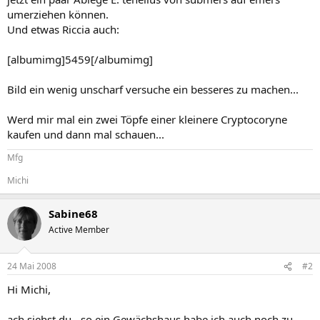
umerziehen können.
Und etwas Riccia auch:
[albumimg]5459[/albumimg]
Bild ein wenig unscharf versuche ein besseres zu machen...
Werd mir mal ein zwei Töpfe einer kleinere Cryptocoryne
kaufen und dann mal schauen...
Mfg
Michi
Sabine68
Active Member
24 Mai 2008
#2
Hi Michi,
ach siehst du - so ein Gewächshaus habe ich auch noch zu