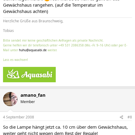
Gewächshaus rangehen. (auf die Temperatur im
Gewächshaus achten)
Herzliche Grüße aus Braunschweig,
Tobias
Bitte sendet mir keine geschäftlichen Anfragen als private Nachricht.
Gerne helfen wir dir telefonisch unter +49 531 2086358 (Mo.–Fr. 9–16 Uhr) oder per E-
Mail unter
huhu@aquasabi.de
weiter.
Lass es wachsen!
amano_fan
Member
4 September 2008
#8
So die Lampe hängt jetzt ca. 10 cm über dem Gewächshaus,
weiter geht nicht wegen dem Rest der Regale!