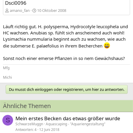
Dsci0096
amano_fan
10 Oktober 2008
Läuft richtig gut. H. polysperma, Hydrocotyle leucophela und
HC wachsen. Anubias sp. fühlt sich anscheinend auch wohl!
Lysimachia nummularia beginnt auch zu wachsen, wie auch
die submerse E. palaefolius in ihrem Becherchen
Sonst noch einer emerse Pflanzen in so nem Gewächshaus?
Mfg
Michi
Du musst dich einloggen oder registrieren, um hier zu antworten.
Ähnliche Themen
Mein erstes Becken das etwas größer wurde
S
SchwarzeMuggn
Aquascaping - "Aquariengestaltung"
Antworten
4
12 Juni 2018