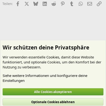
Facebook
X (Twitter)
Bluesky
LinkedIn
Reddit
Pinterest
Tumblr
WhatsApp
E-Mail
Li
Teilen:
Wir schützen deine Privatsphäre
Wir verwenden essentielle
Cookies
, damit diese Website
funktioniert, und optionale Cookies, um den Komfort bei der
Nutzung zu verbessern.
Siehe weitere Informationen und konfiguriere deine
Einstellungen
Kein Thema - wenig Regeln
Alle Cookies akzeptieren
Cookies
Deutsch (Du)
Optionale Cookies ablehnen
Nutzungsbedingungen
Datenschutz
Hilfe und Impressum
Start