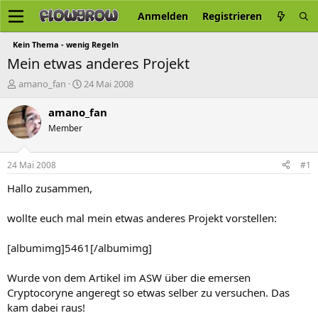
Anmelden
Registrieren
Kein Thema - wenig Regeln
Mein etwas anderes Projekt
E
E
amano_fan
24 Mai 2008
r
r
s
s
amano_fan
t
t
Member
e
e
l
l
l
l
24 Mai 2008
#1
e
t
r
a
Hallo zusammen,
m
wollte euch mal mein etwas anderes Projekt vorstellen:
[albumimg]5461[/albumimg]
Wurde von dem Artikel im ASW über die emersen
Cryptocoryne angeregt so etwas selber zu versuchen. Das
kam dabei raus!