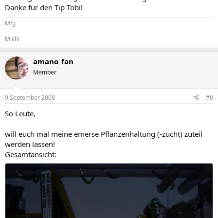
Danke für den Tip Tobi!
Mfg
Michi
amano_fan
Member
9 September 2008
#9
So Leute,
will euch mal meine emerse Pflanzenhaltung (-zucht) zuteil
werden lassen!
Gesamtansicht: