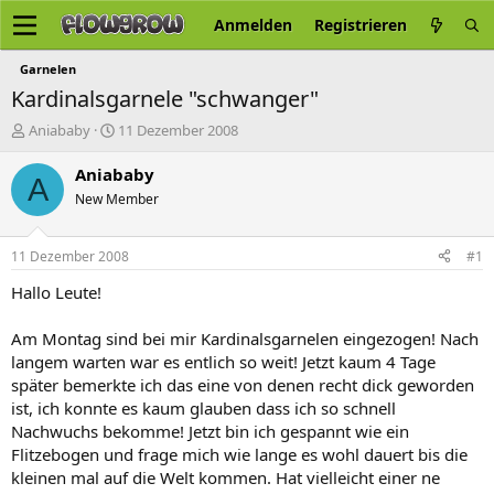
Anmelden
Registrieren
Garnelen
Kardinalsgarnele "schwanger"
E
E
Aniababy
11 Dezember 2008
r
r
s
s
Aniababy
A
t
t
New Member
e
e
l
l
l
l
11 Dezember 2008
#1
e
t
r
a
Hallo Leute!
m
Am Montag sind bei mir Kardinalsgarnelen eingezogen! Nach
langem warten war es entlich so weit! Jetzt kaum 4 Tage
später bemerkte ich das eine von denen recht dick geworden
ist, ich konnte es kaum glauben dass ich so schnell
Nachwuchs bekomme! Jetzt bin ich gespannt wie ein
Flitzebogen und frage mich wie lange es wohl dauert bis die
kleinen mal auf die Welt kommen. Hat vielleicht einer ne