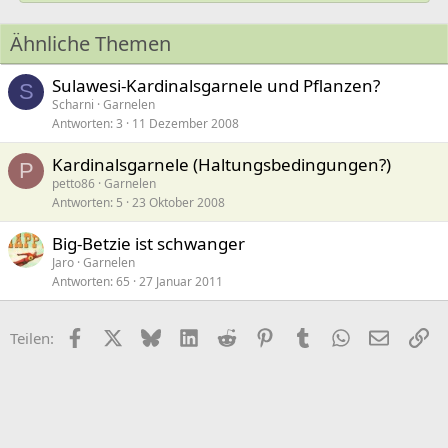
Ähnliche Themen
Sulawesi-Kardinalsgarnele und Pflanzen?
S
Scharni
Garnelen
Antworten
3
11 Dezember 2008
Kardinalsgarnele (Haltungsbedingungen?)
P
petto86
Garnelen
Antworten
5
23 Oktober 2008
Big-Betzie ist schwanger
Jaro
Garnelen
Antworten
65
27 Januar 2011
Facebook
X (Twitter)
Bluesky
LinkedIn
Reddit
Pinterest
Tumblr
WhatsApp
E-Mail
Li
Teilen: