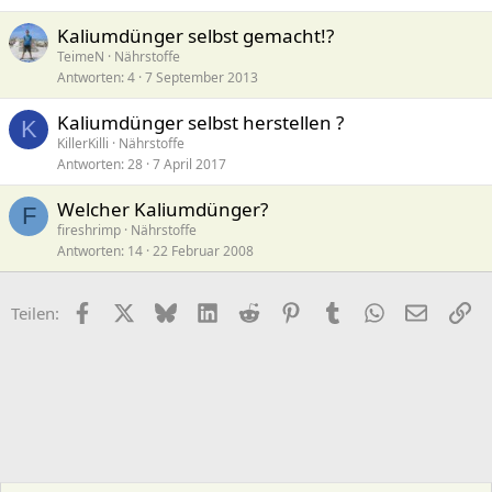
Kaliumdünger selbst gemacht!?
TeimeN
Nährstoffe
Antworten
4
7 September 2013
Kaliumdünger selbst herstellen ?
K
KillerKilli
Nährstoffe
Antworten
28
7 April 2017
Welcher Kaliumdünger?
F
fireshrimp
Nährstoffe
Antworten
14
22 Februar 2008
Facebook
X (Twitter)
Bluesky
LinkedIn
Reddit
Pinterest
Tumblr
WhatsApp
E-Mail
Li
Teilen: