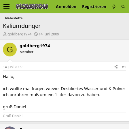
Anmelden
Registrieren
Nährstoffe
Kaliumdünger
E
E
goldberg1974
14 Juni 2009
r
r
s
s
goldberg1974
G
t
t
Member
e
e
l
l
l
l
14 Juni 2009
#1
e
t
r
a
Hallo,
m
ich wollte mal fragen wieviel Destiliertes Wasser und K-Pulver
ich anrühren muß um ein 1 liter davon zu haben.
gruß Daniel
Gruß Daniel