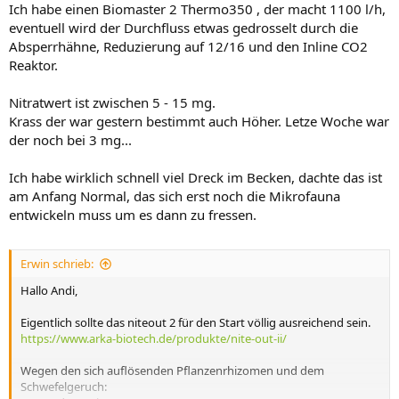
Ich habe einen Biomaster 2 Thermo350 , der macht 1100 l/h,
eventuell wird der Durchfluss etwas gedrosselt durch die
Mein Eindruck ist, dass du viele anaerobe Prozesse im Bodengrund
Absperrhähne, Reduzierung auf 12/16 und den Inline CO2
hast, die zum einen Schwefelwasserstoff und zum anderen Nitrit
erzeugen (Denitrifizierung). Hier wäre zu klären, warum überhaupt
Reaktor.
so viel organisches Material im Bodengrund steckt. Normalerweise
sollten da nur Wurzeln sein, die Sauerstoff an die Umgebung
Nitratwert ist zwischen 5 - 15 mg.
abgeben wenn die Pflanze noch lebt.
Krass der war gestern bestimmt auch Höher. Letze Woche war
der noch bei 3 mg...
Viele Grüße
Adrian
Ich habe wirklich schnell viel Dreck im Becken, dachte das ist
am Anfang Normal, das sich erst noch die Mikrofauna
entwickeln muss um es dann zu fressen.
Erwin schrieb:
Hallo Andi,
Eigentlich sollte das niteout 2 für den Start völlig ausreichend sein.
https://www.arka-biotech.de/produkte/nite-out-ii/
Wegen den sich auflösenden Pflanzenrhizomen und dem
Schwefelgeruch: