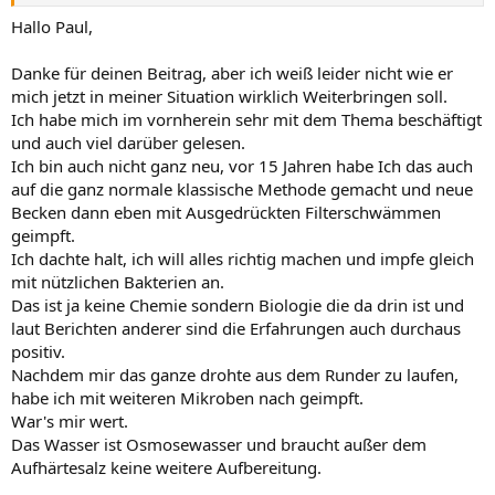
man Unmengen von Artikeln zum Thema "Einfahren" ,leider ist das
Meißte echt nur was Profis, aber die Grundlagen stimmen überall.
Hallo Paul,
Für Anfänger kann ich nur den Tip geben, Bodengrund rein ,
Pflanzen in grösserer Menge rein ,vor allem Schnellwachsende und
Danke für deinen Beitrag, aber ich weiß leider nicht wie er
Wasser drauf , fertig. Dann geschmeidig erstmal wenigstens 2
mich jetzt in meiner Situation wirklich Weiterbringen soll.
Monate bei 6 Stunden Licht am Tag laufen lassen. Wasserwechsel
Ich habe mich im vornherein sehr mit dem Thema beschäftigt
reicht alle 2 Wochen so 20 %. Nun kann man anfangen zu messen
und auch viel darüber gelesen.
und zu schauen wo man steht. Lichtzeit langsam erhöhen ,magere
Düngung anfangen, Schnecken rein und weiter laufen lassen. Nach
Ich bin auch nicht ganz neu, vor 15 Jahren habe Ich das auch
3 Monaten wenn alles passt können dann langsam so nach und
auf die ganz normale klassische Methode gemacht und neue
nach die Fische rein. So fahre ich seit Jahren meine Becken ein und
Becken dann eben mit Ausgedrückten Filterschwämmen
die sind in der Regel so stabil , das ich schon nach kurzer Zeit auf
geimpft.
Altwasser umsteige. Natürlich ist die Filterung ein wichtiger Faktor ,
Ich dachte halt, ich will alles richtig machen und impfe gleich
aber das würde den Rahmen hier sprengen. Meine Botschaft zu
mit nützlichen Bakterien an.
diesem Thema heisst , kippt euch nicht so einen Dreck ins Becken
nur weil es Andere sagen oder auf der Flasche steht das es super ist.
Das ist ja keine Chemie sondern Biologie die da drin ist und
mfg. Paul
laut Berichten anderer sind die Erfahrungen auch durchaus
positiv.
Nachdem mir das ganze drohte aus dem Runder zu laufen,
habe ich mit weiteren Mikroben nach geimpft.
War's mir wert.
Das Wasser ist Osmosewasser und braucht außer dem
Aufhärtesalz keine weitere Aufbereitung.