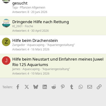
gesucht
Taja
Pflanzen Allgemein
Antworten
8
20 Juni 2026
Dringende Hilfe nach Rettung
KI_2601
Fische
Antworten
4
30 April 2026
Hilfe beim Drachenstein
Z
Zangador
Aquascaping - "Aquariengestaltung"
Antworten
4
16 März 2026
Hilfe beim Neustart und Einfahren meines Juwel
J
Rio 125 Aquariums
James
Aquascaping - "Aquariengestaltung"
Antworten
4
10 März 2026
Facebook
X (Twitter)
Bluesky
LinkedIn
Reddit
Pinterest
Tumblr
WhatsApp
E-Mail
Li
Teilen: