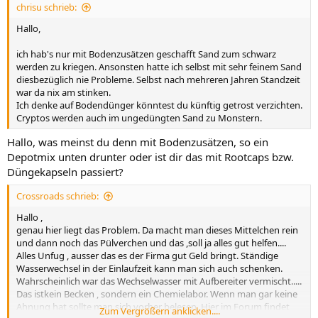
chrisu schrieb:
Hallo,
ich hab's nur mit Bodenzusätzen geschafft Sand zum schwarz
werden zu kriegen. Ansonsten hatte ich selbst mit sehr feinem Sand
diesbezüglich nie Probleme. Selbst nach mehreren Jahren Standzeit
war da nix am stinken.
Ich denke auf Bodendünger könntest du künftig getrost verzichten.
Cryptos werden auch im ungedüngten Sand zu Monstern.
Hallo, was meinst du denn mit Bodenzusätzen, so ein
Depotmix unten drunter oder ist dir das mit Rootcaps bzw.
Düngekapseln passiert?
Crossroads schrieb:
Hallo ,
genau hier liegt das Problem. Da macht man dieses Mittelchen rein
und dann noch das Pülverchen und das ,soll ja alles gut helfen....
Alles Unfug , ausser das es der Firma gut Geld bringt. Ständige
Wasserwechsel in der Einlaufzeit kann man sich auch schenken.
Wahrscheinlich war das Wechselwasser mit Aufbereiter vermischt.....
Das istkein Becken , sondern ein Chemielabor. Wenn man gar keine
Ahnung hat sollte man sich vorher belesen. Hier im Forum findet
Zum Vergrößern anklicken....