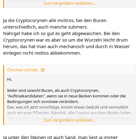
Waren das Invitros?
Zum Vergrößern anklicken....
Wenn ja, wurde das Nährgel sorgfältig und vollständig entfernt?
Ja die Cryptocorynen alle invitros, bei den Bucen
unterschiedlich, auch manche submers.
Nährgel habe ich so gut es geht abgewaschen. Bei den
Cryptocorynen war es aber so um die Wurzeln leicht drum
herum, das hat man auch mechanisch und durch in Wasser
einlegen nicht restlos abbekommen.
Öhrchen schrieb:
Hi,
leider sind sowohl Bucen, als auch Cryptocorynen,
"Auflösekandidaten", wenn sie in neue Becken kommen oder die
Bedingungen sich sonstwie verändern.
Das, was ich jetzt vorschlage, kostet etwas Geduld und vermutlich
auch ein paar Pflanzen. Nämlich, alle Cryptos aus dem Boden holen,
und nur die wieder einpflanzen, die ein intaktes Wurzelwerk haben.
Zum Vergrößern anklicken....
Pflanz sie erstmal irgendwo ein, wo du sie im Blick hast - schöner
verteilen kannst du sie später wieder.
Bei den Bucen alle matschigen Blätter absaugen und nur die mit
Ja unter den Steinen ist auch Sand, man liest ja immer