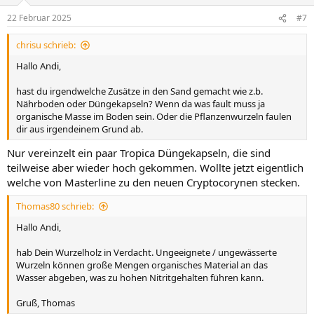
o
n
22 Februar 2025
#7
e
n
chrisu schrieb:
:
Hallo Andi,
hast du irgendwelche Zusätze in den Sand gemacht wie z.b.
Nährboden oder Düngekapseln? Wenn da was fault muss ja
organische Masse im Boden sein. Oder die Pflanzenwurzeln faulen
dir aus irgendeinem Grund ab.
Nur vereinzelt ein paar Tropica Düngekapseln, die sind
teilweise aber wieder hoch gekommen. Wollte jetzt eigentlich
welche von Masterline zu den neuen Cryptocorynen stecken.
Thomas80 schrieb:
Hallo Andi,
hab Dein Wurzelholz in Verdacht. Ungeeignete / ungewässerte
Wurzeln können große Mengen organisches Material an das
Wasser abgeben, was zu hohen Nitritgehalten führen kann.
Gruß, Thomas