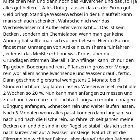
Mittelchen rein und dann noch das Pülverchen und das ,soll ja
alles gut helfen.... Alles Unfug , ausser das es der Firma gut
Geld bringt. Ständige Wasserwechsel in der Einlaufzeit kann
man sich auch schenken. Wahrscheinlich war das
Wechselwasser mit Aufbereiter vermischt..... Das ist kein
Becken , sondern ein Chemielabor. Wenn man gar keine
Ahnung hat sollte man sich vorher belesen. Hier im Forum
findet man Unmengen von Artikeln zum Thema "Einfahren"
,leider ist das Meißte echt nur was Profis, aber die
Grundlagen stimmen überall. Für Anfänger kann ich nur den
Tip geben, Bodengrund rein , Pflanzen in grösserer Menge
rein ,vor allem Schnellwachsende und Wasser drauf , fertig.
Dann geschmeidig erstmal wenigstens 2 Monate bei 6
Stunden Licht am Tag laufen lassen. Wasserwechsel reicht alle
2 Wochen so 20 %. Nun kann man anfangen zu messen und
zu schauen wo man steht. Lichtzeit langsam erhöhen ,magere
Düngung anfangen, Schnecken rein und weiter laufen lassen.
Nach 3 Monaten wenn alles passt können dann langsam so
nach und nach die Fische rein. So fahre ich seit Jahren meine
Becken ein und die sind in der Regel so stabil , das ich schon
nach kurzer Zeit auf Altwasser umsteige. Natürlich ist die
Filterung ein wichtiger Faktor , aber das würde den Rahmen