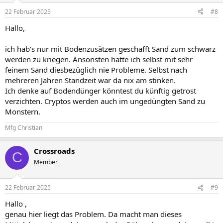
n
22 Februar 2025
#8
e
n
Hallo,
:
ich hab's nur mit Bodenzusätzen geschafft Sand zum schwarz
werden zu kriegen. Ansonsten hatte ich selbst mit sehr
feinem Sand diesbezüglich nie Probleme. Selbst nach
mehreren Jahren Standzeit war da nix am stinken.
Ich denke auf Bodendünger könntest du künftig getrost
verzichten. Cryptos werden auch im ungedüngten Sand zu
Monstern.
Mfg Christian
Crossroads
C
Member
22 Februar 2025
#9
Hallo ,
genau hier liegt das Problem. Da macht man dieses