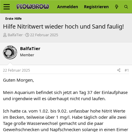
Anmelden
Registrieren
Erste Hilfe
Hilfe Nitritwert wieder hoch und Sand faulig!
E
E
BalfaTier
22 Februar 2025
r
r
s
s
BalfaTier
t
t
Member
e
e
l
l
l
l
22 Februar 2025
#1
e
t
r
a
Guten Morgen,
m
Mein Aquarium befindet sich jetzt an Tag 37 der Einlaufphase
und irgendwie will es überhaupt nicht rund laufen.
Ich hatte ca. vom 1.02. bis 9.02. unfassbar hohe Nitrit Werte
im Becken, teilweise über 1 mg/l. Habe täglich oder alle zwei
Tage große Wasserwechsel gemacht und die paar
Geweihschnecken und Napfschnecken solange in einen Eimer