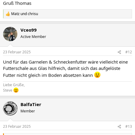
Gruß Thomas
Matz
und
chrisu
R
e
a
Vceo99
k
t
Active Member
i
o
n
23 Februar 2025
#12
e
n
Und für das Garnelen & Schneckenfutter wäre vielleicht eine
:
Futterschale aus Glas hilfreich, damit sich das aufgelöste
Futter nicht gleich im Boden absetzen kann
Liebe Grüße,
Steve
BalfaTier
Member
23 Februar 2025
#13