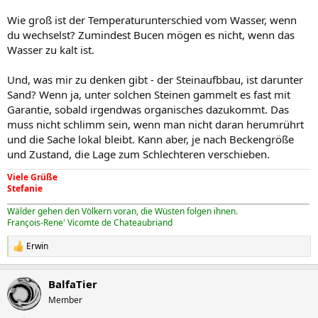
Wie groß ist der Temperaturunterschied vom Wasser, wenn
du wechselst? Zumindest Bucen mögen es nicht, wenn das
Wasser zu kalt ist.
Und, was mir zu denken gibt - der Steinaufbbau, ist darunter
Sand? Wenn ja, unter solchen Steinen gammelt es fast mit
Garantie, sobald irgendwas organisches dazukommt. Das
muss nicht schlimm sein, wenn man nicht daran herumrührt
und die Sache lokal bleibt. Kann aber, je nach Beckengröße
und Zustand, die Lage zum Schlechteren verschieben.
Viele Grüße
Stefanie
_____________________________________________________________________________________
Wälder gehen den Völkern voran, die Wüsten folgen ihnen.
François-Rene' Vicomte de Chateaubriand
Erwin
R
e
a
BalfaTier
k
t
Member
i