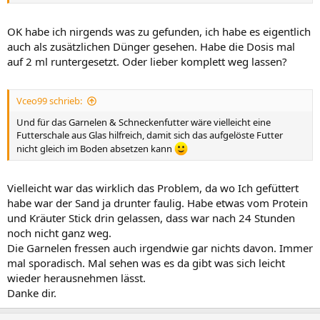
Viele Flowgrower wissen worum es geht oder tagge mich mit
@nik
,
dann bekomme ich einen Hinweis und wir finden eine Lösung...
OK habe ich nirgends was zu gefunden, ich habe es eigentlich
nik
1. hilfe
erste hilfe
fragebogen
Antworten: 0
Forum:
auch als zusätzlichen Dünger gesehen. Habe die Dosis mal
Erste Hilfe
auf 2 ml runtergesetzt. Oder lieber komplett weg lassen?
Wir verschieben das dann bei Zeit in den ersten Post.
Erstmal am Ball bleiben, du hast schon gute Vorschläge erhalten
Vceo99 schrieb:
Und für das Garnelen & Schneckenfutter wäre vielleicht eine
Schöne Grüße
Futterschale aus Glas hilfreich, damit sich das aufgelöste Futter
Kevin
nicht gleich im Boden absetzen kann
Vielleicht war das wirklich das Problem, da wo Ich gefüttert
habe war der Sand ja drunter faulig. Habe etwas vom Protein
und Kräuter Stick drin gelassen, dass war nach 24 Stunden
noch nicht ganz weg.
Die Garnelen fressen auch irgendwie gar nichts davon. Immer
mal sporadisch. Mal sehen was es da gibt was sich leicht
wieder herausnehmen lässt.
Danke dir.