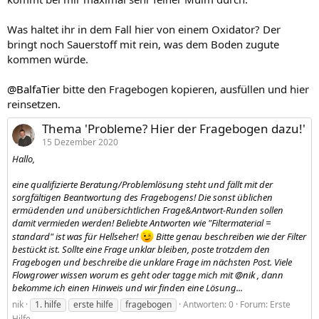
Was haltet ihr in dem Fall hier von einem Oxidator? Der
bringt noch Sauerstoff mit rein, was dem Boden zugute
kommen würde.
@BalfaTier
bitte den Fragebogen kopieren, ausfüllen und hier
reinsetzen.
Thema 'Probleme? Hier der Fragebogen dazu!'
15 Dezember 2020
Hallo,
eine qualifizierte Beratung/Problemlösung steht und fällt mit der
sorgfältigen Beantwortung des Fragebogens! Die sonst üblichen
ermüdenden und unübersichtlichen Frage&Antwort-Runden sollen
damit vermieden werden! Beliebte Antworten wie "Filtermaterial =
standard" ist was für Hellseher!
Bitte genau beschreiben wie der Filter
bestückt ist. Sollte eine Frage unklar bleiben, poste trotzdem den
Fragebogen und beschreibe die unklare Frage im nächsten Post. Viele
Flowgrower wissen worum es geht oder tagge mich mit
@nik
, dann
bekomme ich einen Hinweis und wir finden eine Lösung...
nik
1. hilfe
erste hilfe
fragebogen
Antworten: 0
Forum:
Erste
Hilfe