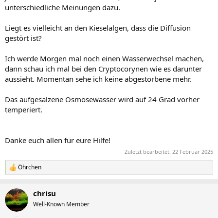
intakten Rhizomen aufheben. Es reicht das Rhizom, wenn es gut
unterschiedliche Meinungen dazu.
aussieht, Blätter müssen keine dran sein. Und dann, wie schon
geschrieben wurde, aufbinden.
Liegt es vielleicht an den Kieselalgen, dass die Diffusion
Wenn du die Cryptos raus hast, den Boden gründlich mulmen,
gestört ist?
bevor du sie wieder einsetzt.
Wie groß ist der Temperaturunterschied vom Wasser, wenn du
Ich werde Morgen mal noch einen Wasserwechsel machen,
wechselst? Zumindest Bucen mögen es nicht, wenn das Wasser zu
dann schau ich mal bei den Cryptocorynen wie es darunter
kalt ist.
aussieht. Momentan sehe ich keine abgestorbene mehr.
Und, was mir zu denken gibt - der Steinaufbbau, ist darunter Sand?
Das aufgesalzene Osmosewasser wird auf 24 Grad vorher
Wenn ja, unter solchen Steinen gammelt es fast mit Garantie,
sobald irgendwas organisches dazukommt. Das muss nicht
temperiert.
schlimm sein, wenn man nicht daran herumrührt und die Sache
lokal bleibt. Kann aber, je nach Beckengröße und Zustand, die Lage
zum Schlechteren verschieben.
Danke euch allen für eure Hilfe!
Zuletzt bearbeitet:
22 Februar 2025
Öhrchen
R
e
a
chrisu
k
t
Well-Known Member
i
o