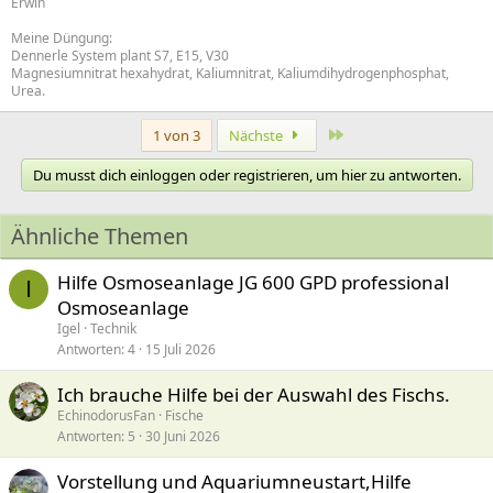
Erwin
Meine Düngung:
Dennerle System plant S7, E15, V30
Magnesiumnitrat hexahydrat, Kaliumnitrat, Kaliumdihydrogenphosphat,
Urea.
Letzte
1 von 3
Nächste
Du musst dich einloggen oder registrieren, um hier zu antworten.
Ähnliche Themen
Hilfe Osmoseanlage JG 600 GPD professional
I
Osmoseanlage
Igel
Technik
Antworten
4
15 Juli 2026
Ich brauche Hilfe bei der Auswahl des Fischs.
EchinodorusFan
Fische
Antworten
5
30 Juni 2026
Vorstellung und Aquariumneustart,Hilfe