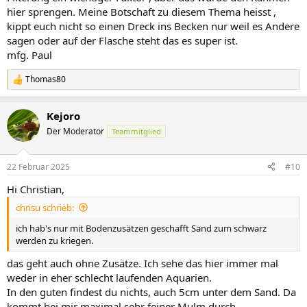
hier sprengen. Meine Botschaft zu diesem Thema heisst ,
kippt euch nicht so einen Dreck ins Becken nur weil es Andere
sagen oder auf der Flasche steht das es super ist.
mfg. Paul
Thomas80
R
e
a
Kejoro
k
t
Der Moderator
Teammitglied
i
o
n
22 Februar 2025
#10
e
n
Hi Christian,
:
chrisu schrieb:
ich hab's nur mit Bodenzusätzen geschafft Sand zum schwarz
werden zu kriegen.
das geht auch ohne Zusätze. Ich sehe das hier immer mal
weder in eher schlecht laufenden Aquarien.
In den guten findest du nichts, auch 5cm unter dem Sand. Da
kommt bei mir maximal sehr feiner Mulm durch.