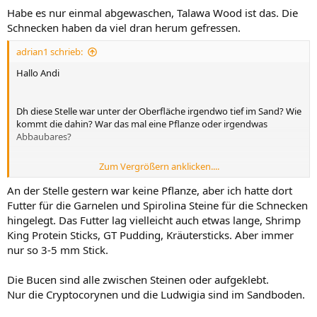
Habe es nur einmal abgewaschen, Talawa Wood ist das. Die
Schnecken haben da viel dran herum gefressen.
adrian1 schrieb:
Hallo Andi
Dh diese Stelle war unter der Oberfläche irgendwo tief im Sand? Wie
kommt die dahin? War das mal eine Pflanze oder irgendwas
Abbaubares?
Zum Vergrößern anklicken....
Das ist der anaerobe Abbau schwefelhaltiger Aminosäuren.
An der Stelle gestern war keine Pflanze, aber ich hatte dort
Die Bucephalandras sollten übrigens nicht im Sand stecken, weil das
Futter für die Garnelen und Spirolina Steine für die Schnecken
Rhizom sonst zu faulen beginnt. Die kannst du nur in groben Kies
hingelegt. Das Futter lag vielleicht auch etwas lange, Shrimp
stecken oder aufbinden oder aufpassen, dass die Wurzeln im Sand
King Protein Sticks, GT Pudding, Kräutersticks. Aber immer
sind und das Rhizom darüber.
nur so 3-5 mm Stick.
Fütterst du schon?
Die Bucen sind alle zwischen Steinen oder aufgeklebt.
Wie hoch ist die Strömung in L/h?
Nur die Cryptocorynen und die Ludwigia sind im Sandboden.
Wie hoch ist der Nitratgehalt?