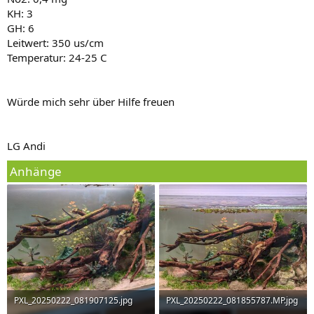
KH: 3
GH: 6
Leitwert: 350 us/cm
Temperatur: 24-25 C
Würde mich sehr über Hilfe freuen
LG Andi
Anhänge
PXL_20250222_081907125.jpg
PXL_20250222_081855787.MP.jpg