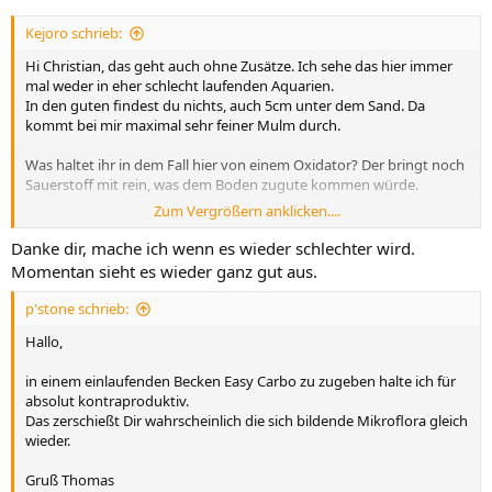
Kejoro schrieb:
Hi Christian, das geht auch ohne Zusätze. Ich sehe das hier immer
mal weder in eher schlecht laufenden Aquarien.
In den guten findest du nichts, auch 5cm unter dem Sand. Da
kommt bei mir maximal sehr feiner Mulm durch.
Was haltet ihr in dem Fall hier von einem Oxidator? Der bringt noch
Sauerstoff mit rein, was dem Boden zugute kommen würde.
Zum Vergrößern anklicken....
@BalfaTier
bitte den Fragebogen kopieren, ausfüllen und hier
reinsetzen.
Danke dir, mache ich wenn es wieder schlechter wird.
Momentan sieht es wieder ganz gut aus.
Thema 'Probleme? Hier der Fragebogen dazu!'
15 Dezember 2020
p'stone schrieb:
Hallo,
Hallo,
eine qualifizierte Beratung/Problemlösung steht und fällt mit der
in einem einlaufenden Becken Easy Carbo zu zugeben halte ich für
sorgfältigen Beantwortung des Fragebogens! Die sonst üblichen
absolut kontraproduktiv.
ermüdenden und unübersichtlichen Frage&Antwort-Runden sollen
Das zerschießt Dir wahrscheinlich die sich bildende Mikroflora gleich
damit vermieden werden! Beliebte Antworten wie "Filtermaterial =
wieder.
standard" ist was für Hellseher!
Bitte genau beschreiben wie der
Filter bestückt ist. Sollte eine Frage unklar bleiben, poste trotzdem
Gruß Thomas
den Fragebogen und beschreibe die unklare Frage im nächsten Post.