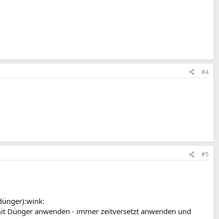
#4
#5
ldünger):wink:
 mit Dünger anwenden - immer zeitversetzt anwenden und