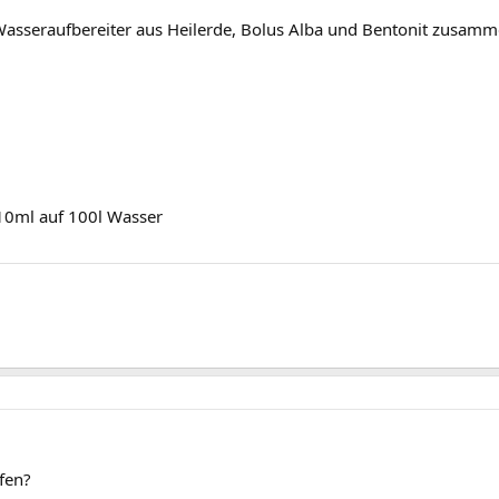
Wasseraufbereiter aus Heilerde, Bolus Alba und Bentonit zusam
10ml auf 100l Wasser
fen?