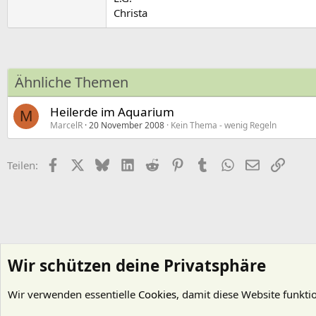
Christa
Ähnliche Themen
Heilerde im Aquarium
M
MarcelR
20 November 2008
Kein Thema - wenig Regeln
Facebook
X (Twitter)
Bluesky
LinkedIn
Reddit
Pinterest
Tumblr
WhatsApp
E-Mail
Link
Teilen:
Wir schützen deine Privatsphäre
Wir verwenden essentielle
Cookies
, damit diese Website funkti
Startseite
Foren
Wasserpflanzen
Nährstoffe