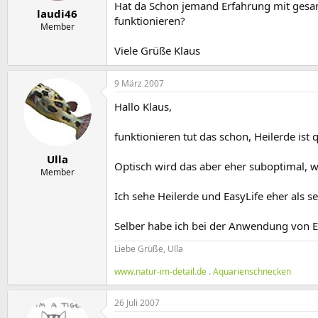
e
t
Hat da Schon jemand Erfahrung mit ges
laudi46
r
a
funktionieren?
m
Member
Viele Grüße Klaus
9 März 2007
Hallo Klaus,
funktionieren tut das schon, Heilerde ist
Ulla
Optisch wird das aber eher suboptimal, we
Member
Ich sehe Heilerde und EasyLife eher als se
Selber habe ich bei der Anwendung von Ea
Liebe Grüße, Ulla
www.natur-im-detail.de
.
Aquarienschnecken
26 Juli 2007