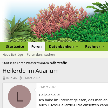
Startseite
Foren
Datenbanken
Rechner
Neue Beiträge
Foren durchsuchen
Startseite
Foren
Wasserpflanzen
Nährstoffe
Heilerde im Auarium
E
E
laudi46
9 März 2007
r
r
s
s
9 März 2007
t
t
L
Hallo an alle!
e
e
l
l
Ich habe im Internet gelesen, das man ans
l
l
auch Luvos-Heilerde-Ultra einsetzen kann