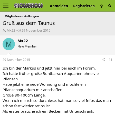
Anmelden
Registrieren
Mitgliedervorstellungen
Gruß aus dem Taunus
E
E
Mx22
29 November 2015
r
r
s
s
Mx22
M
t
t
New Member
e
e
l
l
l
l
29 November 2015
#1
e
t
r
a
Ich bin der Markus und jetzt hier bei euch im Forum.
m
Ich hatte früher große Buntbarsch Auquarien ohne viel
Pflanzen.
Habe jetzt eine neue Wohnung und möchte ein
Pflanzenaquarium mir anschaffen.
Größe 80-100cm Länge.
Wenn ich mir ich so durchlese, hat man so viel Infos das man
schon fast wieder ratlos ist.
Als erstes brauche ich ein Becken mit Unterschrank.