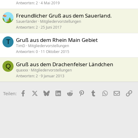
Antworten
2
4 Mai 2019
Freundlicher Gruß aus dem Sauerland.
Sauerländer
Mitgliedervorstellungen
Antworten
2
25 Juni 2017
Gruß aus dem Rhein Main Gebiet
T
TimD
Mitgliedervorstellungen
Antworten
0
11 Oktober 2015
Gruß aus dem Drachenfelser Ländchen
Q
quaxxx
Mitgliedervorstellungen
Antworten
2
9 Januar 2013
Facebook
X (Twitter)
Bluesky
LinkedIn
Reddit
Pinterest
Tumblr
WhatsApp
E-Mail
Li
Teilen: