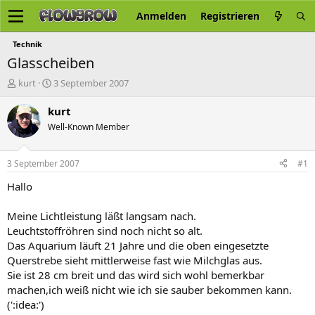
Anmelden
Registrieren
Technik
Glasscheiben
E
E
kurt
3 September 2007
r
r
s
s
kurt
t
t
Well-Known Member
e
e
l
l
l
l
3 September 2007
#1
e
t
r
a
Hallo
m
Meine Lichtleistung läßt langsam nach.
Leuchtstoffröhren sind noch nicht so alt.
Das Aquarium läuft 21 Jahre und die oben eingesetzte
Querstrebe sieht mittlerweise fast wie Milchglas aus.
Sie ist 28 cm breit und das wird sich wohl bemerkbar
machen,ich weiß nicht wie ich sie sauber bekommen kann.
(':idea:')