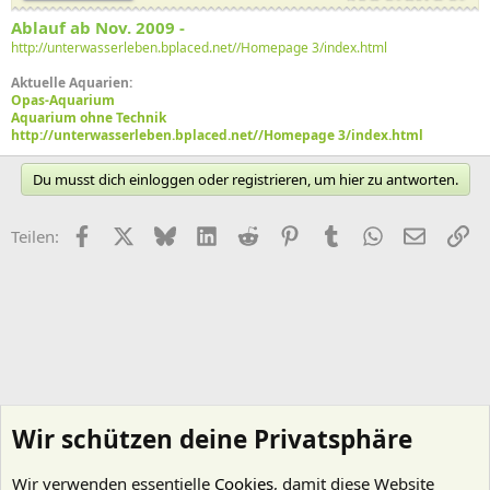
Ablauf ab Nov. 2009 -
http://unterwasserleben.bplaced.net//Homepage 3/index.html
Aktuelle Aquarien:
Opas-Aquarium
Aquarium ohne Technik
http://unterwasserleben.bplaced.net//Homepage 3/index.html
Du musst dich einloggen oder registrieren, um hier zu antworten.
Facebook
X (Twitter)
Bluesky
LinkedIn
Reddit
Pinterest
Tumblr
WhatsApp
E-Mail
Li
Teilen:
Wir schützen deine Privatsphäre
Wir verwenden essentielle
Cookies
, damit diese Website