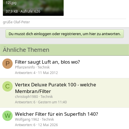
12l.jpg
37,9 KB · Aufrufe: 626
grüße Olaf-Peter
Du musst dich einloggen oder registrieren, um hier zu antworten.
Ähnliche Themen
Filter saugt Luft an, blos wo?
P
Pflanzeninfo
Technik
Antworten
4
11 Mai 2012
Vertex Deluxe Puratek 100 - welche
C
Membran/Filter
christoph1980
Technik
Antworten
6
Gestern um 11:40
Welcher Filter für ein Superfish 140?
W
Wolfgang 1962
Technik
Antworten
6
12 Mai 2026