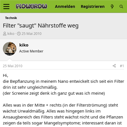
Anmelden
Registrieren
Technik
Filter "saugt" Nährstoffe weg
E
E
kiko
25 Mai 2010
r
r
s
s
kiko
t
t
Active Member
e
e
l
l
l
l
25 Mai 2010
#1
e
t
r
a
Hi,
m
die Bepflanzung in meinem Nano entwickelt sich seit ein Filter
drin ist sehr ungleichmäßig.
(der Screenie zeigt denk ich ganz gut was ich meine)
Alles was in der Mitte + rechts (in der Filterströmung) steht
wächst Urwaldmäßig. Alles was hingegen links im
Ansaugbereich des Filters steht wächst nicht und die Pflanzen
zeigen da teils sogar Mangelsymptome; interessant daran ist