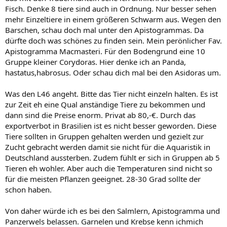
PH: 7,3-7,5
Fisch. Denke 8 tiere sind auch in Ordnung. Nur besser sehen
GH: 14,6 - 24,9
mehr Einzeltiere in einem größeren Schwarm aus. Wegen den
KH: 8,8-13,3
FE: <0,03mg/l
Barschen, schau doch mal unter den Apistogrammas. Da
Nitrat: 1,6-4,3mg/l
dürfte doch was schönes zu finden sein. Mein perönlicher Fav.
Kupfer steht leider nicht drin..
Apistogramma Macmasteri. Für den Bodengrund eine 10
Nitrit messe ich dann selber, sobald die Tests da sind, da weiß ich
Gruppe kleiner Corydoras. Hier denke ich an Panda,
bescheid.
hastatus,habrosus. Oder schau dich mal bei den Asidoras um.
sind das alle wichtigen Werte? Fehlt noch was?
Was den L46 angeht. Bitte das Tier nicht einzeln halten. Es ist
Temperatur zur Zeit 26°, da bin ich aber flexibel
zur Zeit eh eine Qual anständige Tiere zu bekommen und
Als Bodengrund habe ich den von Roger empfohlenen Granatsand
dann sind die Preise enorm. Privat ab 80,-€. Durch das
drin (0,4-0,9mm)
exportverbot in Brasilien ist es nicht besser geworden. Diese
Strömung ist zur Zeit relativ stark, da bin ich aber auch flexibel.
Tiere sollten in Gruppen gehalten werden und gezielt zur
Beleuchtung sind 2* T8, (18w glaub ich, ich schau heute abend
Zucht gebracht werden damit sie nicht für die Aquaristik in
nochmal, hab das alles gebraucht gekauft)
CO2-Düngung gibts noch nicht, ist aber geplant (Marke Eigenbau)
Deutschland aussterben. Zudem fühlt er sich in Gruppen ab 5
Tieren eh wohler. Aber auch die Temperaturen sind nicht so
quote]
für die meisten Pflanzen geeignet. 28-30 Grad sollte der
schon haben.
Hi Bernard
Von daher würde ich es bei den Salmlern, Apistogramma und
Trauermantelsalmler ist, weißt du sicher, ein Schwarmfisch. Man
sagt da ja mindestens 10 Stck., wobei sich ein richtiger
Panzerwels belassen. Garnelen und Krebse kenn ichmich