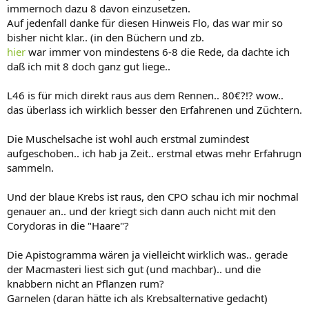
Zwergbuntbarsch. Labendfutter sollte da aber schon ab und an
immernoch dazu 8 davon einzusetzen.
sein. Frostfutter ist fast Pflicht!
Auf jedenfall danke für diesen Hinweis Flo, das war mir so
Naja und zu den Muscheln kann ich nicht viel sagen, außer, dass du
bisher nicht klar.. (in den Büchern und zb.
recht hast, wenn da mal eine umkippt, dann viel Spass! Da kannst
hier
war immer von mindestens 6-8 die Rede, da dachte ich
du gleich Apfelschnecken dazusetzen. Zudem werden ja einige
daß ich mit 8 doch ganz gut liege..
dieser Muschel ziemlich groß auf Dauer und ich bin mir auch nicht
sicher, ob die überhaupt genug zum fressen aus dem Wasser filtern
kann, da dein Becken ja noch recht frisch ist.
L46 is für mich direkt raus aus dem Rennen.. 80€?!? wow..
Dann noch ein L46, wenn der genug genug Grünzeug zugefüttert
das überlass ich wirklich besser den Erfahrenen und Züchtern.
bekommt, dann lässt er wahrscheinlich auch deine Pflanzen in
Ruhe. Belehrt mich, wenn`s nicht so ist. Habe so gut wie keine
Die Muschelsache ist wohl auch erstmal zumindest
Ahnung, was L-Welse betrifft. Weiß nur, dass sie grünes ganz gerne
aufgeschoben.. ich hab ja Zeit.. erstmal etwas mehr Erfahrugn
haben. :wink:
sammeln.
Also viel ERfolg damit
Und der blaue Krebs ist raus, den CPO schau ich mir nochmal
Gruß
genauer an.. und der kriegt sich dann auch nicht mit den
Corydoras in die "Haare"?
vom Flo
Die Apistogramma wären ja vielleicht wirklich was.. gerade
der Macmasteri liest sich gut (und machbar).. und die
knabbern nicht an Pflanzen rum?
Garnelen (daran hätte ich als Krebsalternative gedacht)