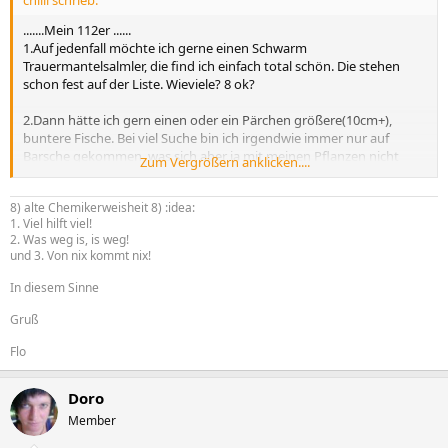
chilli schrieb:
.......Mein 112er ......
1.Auf jedenfall möchte ich gerne einen Schwarm
Trauermantelsalmler, die find ich einfach total schön. Die stehen
schon fest auf der Liste. Wieviele? 8 ok?
2.Dann hätte ich gern einen oder ein Pärchen größere(10cm+),
buntere Fische. Bei viel Suche bin ich irgendwie immer nur auf
Barsche gekommen, was sich aber ja mit meinen Pflanzen nicht
Zum Vergrößern anklicken....
verträgt.
Höchstens der Purpurprachtbuntbarsch, aber der vermehrt sich zu
8) alte Chemikerweisheit 8) :idea:
leicht und wird dann aggressiv gegenüber den anderen. Irgendwas
1. Viel hilft viel!
ist immer..
2. Was weg is, is weg!
Ein Ausweichaq. besitze ich nicht.
und 3. Von nix kommt nix!
Was käme da noch in Frage? jm ne Idee?
In diesem Sinne
3.Ein Krebs(-pärchen). Am liebsten den Floridakrebs, das blau find
Gruß
ich großartig. Leider futtert der ja auch gerne Pflanzen
was
ginge da sonst noch? möglichst friedlich..
Flo
4. Noch Kollegen für den unteren Bereich.. Welse? welche? wieviele?
Am liebsten toll gefärbt.
Doro
Ffind ja den L46 Zebrawels toll, aber der passt nicht, wegen
Member
Bodengrund und wohl auch Temperatur..