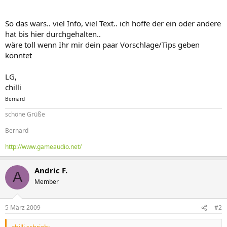
So das wars.. viel Info, viel Text.. ich hoffe der ein oder andere
hat bis hier durchgehalten..
wäre toll wenn Ihr mir dein paar Vorschlage/Tips geben
könntet
LG,
chilli
Bernard
schöne Grüße
Bernard
http://www.gameaudio.net/
Andric F.
A
Member
5 März 2009
#2