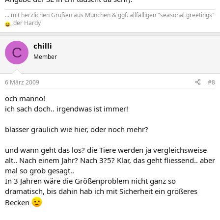
... mit herzlichen Grüßen aus München & ggf. allfälligen "seasonal greetings"
, der Hardy
chilli
C
Member
6 März 2009
#8
och mannö!
ich sach doch.. irgendwas ist immer!
blasser gräulich wie hier, oder noch mehr?
und wann geht das los? die Tiere werden ja vergleichsweise
alt.. Nach einem Jahr? Nach 3?5? Klar, das geht fliessend.. aber
mal so grob gesagt..
In 3 Jahren wäre die Größenproblem nicht ganz so
dramatisch, bis dahin hab ich mit Sicherheit ein größeres
Becken