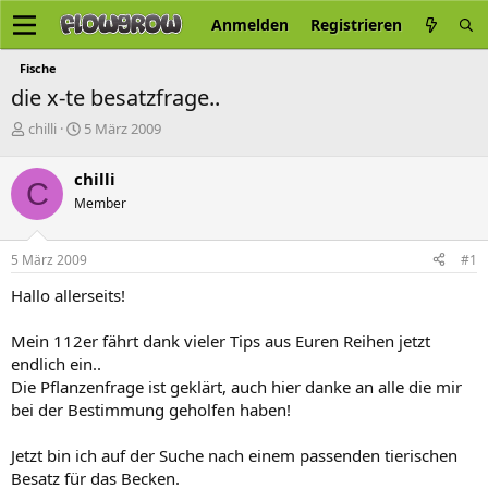
Anmelden
Registrieren
Fische
die x-te besatzfrage..
E
E
chilli
5 März 2009
r
r
s
s
chilli
C
t
t
Member
e
e
l
l
l
l
5 März 2009
#1
e
t
r
a
Hallo allerseits!
m
Mein 112er fährt dank vieler Tips aus Euren Reihen jetzt
endlich ein..
Die Pflanzenfrage ist geklärt, auch hier danke an alle die mir
bei der Bestimmung geholfen haben!
Jetzt bin ich auf der Suche nach einem passenden tierischen
Besatz für das Becken.