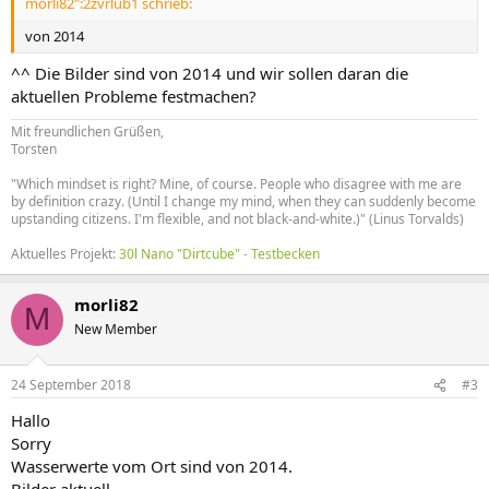
morli82":2zvrlub1 schrieb:
von 2014
^^ Die Bilder sind von 2014 und wir sollen daran die
aktuellen Probleme festmachen?
Mit freundlichen Grüßen,
Torsten
"Which mindset is right? Mine, of course. People who disagree with me are
by definition crazy. (Until I change my mind, when they can suddenly become
upstanding citizens. I'm flexible, and not black-and-white.)" (Linus Torvalds)
Aktuelles Projekt:
30l Nano "Dirtcube" - Testbecken
morli82
M
New Member
24 September 2018
#3
Hallo
Sorry
Wasserwerte vom Ort sind von 2014.