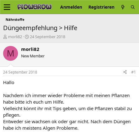
Anmelden
Registrieren
Nährstoffe
Düngeempfehlung > Hilfe
E
E
morli82
24 September 2018
r
r
s
s
morli82
M
t
t
New Member
e
e
l
l
l
l
24 September 2018
#1
e
t
r
a
Hallo
m
Nachdem ich immer wieder Probleme mit meinen Pflanzen
habe bitte ich euch um Hilfe.
Vielleicht könnt ihr mit Tips geben, um die Pflanzen stabil zu
pflegen.
Entweder sie wachsen ok oder gar nicht. Nach dem Düngen
habe ich meistens Algen Probleme.