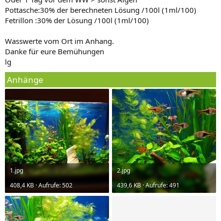
Pottasche:30% der berechneten Lösung /100l (1ml/100)
Fetrillon :30% der Lösung /100l (1ml/100)
Wasswerte vom Ort im Anhang.
Danke für eure Bemühungen
lg
Anhänge
1.jpg
2.jpg
408,4 KB · Aufrufe: 502
439,6 KB · Aufrufe: 491