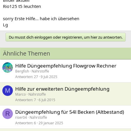
Bilder aktuell
Rio125 t5 leuchten
sorry Erste Hilfe... habe ich übersehen
Lg
Du musst dich einloggen oder registrieren, um hier zu antworten.
Ähnliche Themen
Hilfe Düngeempfehlung Flowgrow Rechner
Bergfish
Nährstoffe
Antworten
27
9 Juli 2025
Hilfe zur erweiterten Düngeempfehlung
M
Marco
Nährstoffe
Antworten
7
6 Juli 2015
Düngeempfehlung für 54l Becken (Altbestand)
R
riser04
Nährstoffe
Antworten
6
29 Januar 2025