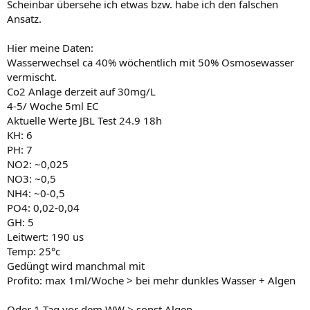
Scheinbar übersehe ich etwas bzw. habe ich den falschen
Ansatz.
Hier meine Daten:
Wasserwechsel ca 40% wöchentlich mit 50% Osmosewasser
vermischt.
Co2 Anlage derzeit auf 30mg/L
4-5/ Woche 5ml EC
Aktuelle Werte JBL Test 24.9 18h
KH: 6
PH: 7
NO2: ~0,025
NO3: ~0,5
NH4: ~0-0,5
PO4: 0,02-0,04
GH: 5
Leitwert: 190 us
Temp: 25°c
Gedüngt wird manchmal mit
Profito: max 1ml/Woche > bei mehr dunkles Wasser + Algen
Oder 1 Tag vor dem WW > sonst Algen