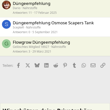
Düngeempfehlung
Dario
Nährstoffe
Antworten
11
17 Februar 2025
Düngeempfehlung Osmose Scapers Tank
S
ScepteR
Nährstoffe
Antworten
0
5 September 2021
Flowgrow Düngeempfehlung
G
Gelöschtes Mitglied 18927
Nährstoffe
Antworten
3
29 März 2021
Facebook
X (Twitter)
Bluesky
LinkedIn
Reddit
Pinterest
Tumblr
WhatsApp
E-Mail
Li
Teilen: