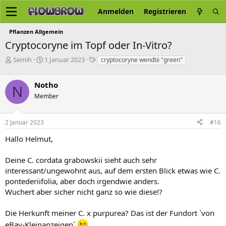
Anmelden
Registrieren
Pflanzen Allgemein
Cryptocoryne im Topf oder In-Vitro?
E
E
S
Semih
1 Januar 2023
cryptocoryne wendtii "green"
r
r
c
s
s
h
Notho
t
t
l
N
e
e
a
Member
l
l
g
l
l
w
2 Januar 2023
#16
e
t
o
r
a
r
Hallo Helmut,
m
t
e
Deine C. cordata grabowskii sieht auch sehr
interessant/ungewohnt aus, auf dem ersten Blick etwas wie C.
pontederiifolia, aber doch irgendwie anders.
Wuchert aber sicher nicht ganz so wie diese!?
Die Herkunft meiner C. x purpurea? Das ist der Fundort `von
eBay-Kleinanzeigen´