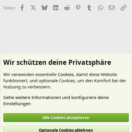
Facebook
X (Twitter)
Bluesky
LinkedIn
Reddit
Pinterest
Tumblr
WhatsApp
E-Mail
Li
Teilen:
Wir schützen deine Privatsphäre
Wir verwenden essentielle
Cookies
, damit diese Website
funktioniert, und optionale Cookies, um den Komfort bei der
Nutzung zu verbessern.
Siehe weitere Informationen und konfiguriere deine
Einstellungen
Pflanzen Allgemein
Alle Cookies akzeptieren
Cookies
Deutsch (Du)
Optionale Cookies ablehnen
Nutzungsbedingungen
Datenschutz
Hilfe und Impressum
Start