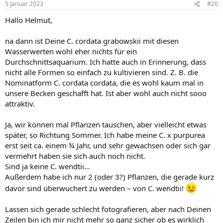
5 Januar 2023
#20
etwas angeboten, aber auch bei intensivem Lesen bin ich mir nicht
so richtig sicher, welche Form da nun konkret angeboten wird.
Hallo Helmut,
Vielleicht hat jemand hier im Forum damit Erfahrung sammeln
können?
na dann ist Deine C. cordata grabowskii mit diesen
Ich nehme an das Du Dich auf dieses Angebot beziehst?
Wasserwerten wohl eher nichts für ein
Bei eBay-Kleinanzeigen wird diese reine Liebhaberpflanze zwar
Durchschnittsaquarium. Ich hatte auch in Erinnerung, dass
manchmal angeboten, aber öfters sind das Cryptocorynen die nicht
nicht alle Formen so einfach zu kultivieren sind. Z. B. die
mal in die Nähe zum C. cordata-Komplex gehören!
Nominatform C. cordata cordata, die es wohl kaum mal in
unsere Becken geschafft hat. Ist aber wohl auch nicht sooo
Einen äußerst informativen Beitrag zu echten und falschen „Blassii“s
attraktiv.
sowie deren Pflege findest Du
hier
von „Armin“, dem größten
Cryptocorynen-Spezi den ich kannte - bevor Corona ihn leider
dahinraffte.
Ja, wir können mal Pflanzen tauschen, aber vielleicht etwas
später, so Richtung Sommer. Ich habe meine C. x purpurea
Ach ja, C. cordata mit seinen Formen ist vom Wachstum her so
erst seit ca. einem ¾ Jahr, und sehr gewachsen oder sich gar
ziemlich das Gegenteil von C. wendtii, auch wenn es sicher noch
vermehrt haben sie sich auch noch nicht.
Steigerungen gibt – vor allem von Arten die nicht wirklich für eine
Sind ja keine C. wendtii…
submerse Kultur geeignet sind.
Außerdem habe ich nur 2 (oder 3?) Pflanzen, die gerade kurz
Aber jetzt:
davor sind überwuchert zu werden – von C. wendtii!
Gute Nacht
Jens
Lassen sich gerade schlecht fotografieren, aber nach Deinen
Zeilen bin ich mir nicht mehr so ganz sicher ob es wirklich