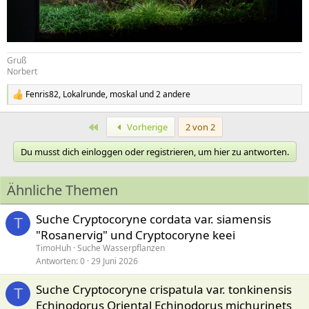
Gruß
Norbert
Fenris82
,
Lokalrunde
,
moskal
und 2 andere
R
e
a
Erste
Vorherige
2 von 2
k
t
Du musst dich einloggen oder registrieren, um hier zu antworten.
i
o
n
Ähnliche Themen
e
n
:
Suche Cryptocoryne cordata var. siamensis
T
"Rosanervig" und Cryptocoryne keei
TimoHuh
Suche Wasserpflanzen
Antworten
0
29 Juni 2026
Suche Cryptocoryne crispatula var. tonkinensis
T
Echinodorus Oriental Echinodorus michurinets