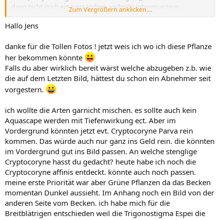
dann nicht noch ein paar andere, vielleicht interessantere
Zum Vergrößern anklicken....
Cryptoyoryne dazu?
Und obwohl ich ein (sehr) großer Cryptoyorynen-Freund bin, würde
Hallo Jens
ich für die Gestaltung doch auch noch ein paar andere Arten /
Gattungen in Betracht ziehen!
danke für die Tollen Fotos ! jetzt weis ich wo ich diese Pflanze
Insbesondere vielleicht etwas „Stengligeres“?!
her bekommen könnte
Falls du aber wirklich bereit wärst welche abzugeben z.b. wie
Bei eBay-Kleinanzeigen gibt’s öfters mal Schnäppchen:
die auf dem Letzten Bild, hättest du schon ein Abnehmer seit
Wenn man auf individuell passende Angebote warten kann.
vorgestern.
Wenn man bis zum Frühjahr für den Versand warten kann –
die interessantesten Angebote warten selten vor der
ich wollte die Arten garnicht mischen. es sollte auch kein
Haustür.
Wenn man mit dem Risiko evtl. unerwünschter „Zugaben“ in
Aquascape werden mit Tiefenwirkung ect. Aber im
algiger, schneckiger oder anderweitiger Form rechnet. Aber
Vordergrund könnten jetzt evt. Cryptocoryne Parva rein
das kann auch beim örtlichen Handel oder Versandhandel
kommen. Das würde auch nur ganz ins Geld rein. die könnten
passieren. Meine Schneckenfauna stammt fast komplett aus
im Vordergrund gut ins Bild passen. An welche stenglige
„
garantiert schneckenfreien
“ (gewerblichen!) Quellen…
Cryptocoryne hasst du gedacht? heute habe ich noch die
Naja.
Cryptocoryne affinis entdeckt. könnte auch noch passen.
Aber trotzdem stammt ein Großteil meiner Aquarienflora
von/über eBay-Kleinanzeigen. Man braucht ein bisschen
meine erste Priorität war aber Grüne Pflanzen da das Becken
Gefühl für die Einschätzung des Verkäufers, und Nachfragen
momentan Dunkel aussieht. Im Anhang noch ein Bild von der
helfen auch weiter.
anderen Seite vom Becken. ich habe mich für die
Breitblätrigen entschieden weil die Trigonostigma Espei die
Gleiches gilt für Angebote hier im Forum.