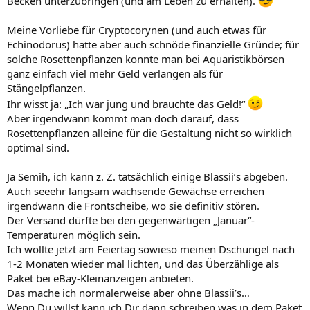
Becken unterzubringen (und am Leben zu erhalten).
Meine Vorliebe für Cryptocorynen (und auch etwas für
Echinodorus) hatte aber auch schnöde finanzielle Gründe; für
solche Rosettenpflanzen konnte man bei Aquaristikbörsen
ganz einfach viel mehr Geld verlangen als für
Stängelpflanzen.
Ihr wisst ja: „Ich war jung und brauchte das Geld!“
Aber irgendwann kommt man doch darauf, dass
Rosettenpflanzen alleine für die Gestaltung nicht so wirklich
optimal sind.
Ja Semih, ich kann z. Z. tatsächlich einige Blassii’s abgeben.
Auch seeehr langsam wachsende Gewächse erreichen
irgendwann die Frontscheibe, wo sie definitiv stören.
Der Versand dürfte bei den gegenwärtigen „Januar“-
Temperaturen möglich sein.
Ich wollte jetzt am Feiertag sowieso meinen Dschungel nach
1-2 Monaten wieder mal lichten, und das Überzählige als
Paket bei eBay-Kleinanzeigen anbieten.
Das mache ich normalerweise aber ohne Blassii’s…
Wenn Du willst kann ich Dir dann schreiben was in dem Paket