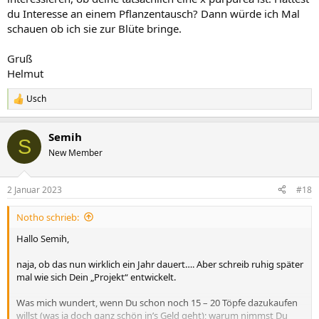
du Interesse an einem Pflanzentausch? Dann würde ich Mal
schauen ob ich sie zur Blüte bringe.
Gruß
Helmut
Usch
R
e
a
Semih
k
S
t
New Member
i
o
n
2 Januar 2023
#18
e
n
Notho schrieb:
:
Hallo Semih,
naja, ob das nun wirklich ein Jahr dauert…. Aber schreib ruhig später
mal wie sich Dein „Projekt“ entwickelt.
Was mich wundert, wenn Du schon noch 15 – 20 Töpfe dazukaufen
willst (was ja doch ganz schön in’s Geld geht); warum nimmst Du