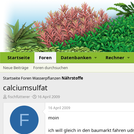
Startseite
Foren
Datenbanken
Rechner
Neue Beiträge
Foren durchsuchen
Startseite
Foren
Wasserpflanzen
Nährstoffe
calciumsulfat
E
E
fischfütterer
16 April 2009
r
r
s
s
16 April 2009
t
t
F
moin
e
e
l
l
l
l
ich will gleich in den baumarkt fahren ud