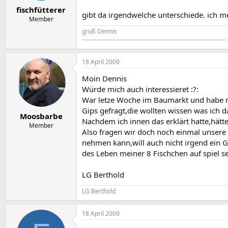
e
t
fischfütterer
r
a
gibt da irgendwelche unterschiede. ich me
m
Member
gruß Dennis
-----------------------------------------------------------------------
18 April 2009
Moin Dennis
Würde mich auch interessieret :?:
War letze Woche im Baumarkt und habe 
Gips gefragt,die wollten wissen was ich d
Moosbarbe
Nachdem ich innen das erklärt hatte,hätten
Member
Also fragen wir doch noch einmal unsere
nehmen kann,will auch nicht irgend ein 
des Leben meiner 8 Fischchen auf spiel se
LG Berthold
LG Berthold
18 April 2009