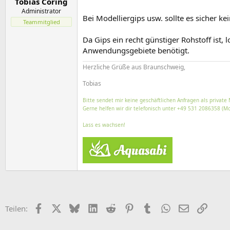
Tobias Coring
Administrator
Bei Modelliergips usw. sollte es sicher k
Teammitglied
Da Gips ein recht günstiger Rohstoff ist,
Anwendungsgebiete benötigt.
Herzliche Grüße aus Braunschweig,
Tobias
Bitte sendet mir keine geschäftlichen Anfragen als private 
Gerne helfen wir dir telefonisch unter +49 531 2086358 (Mo
Lass es wachsen!
Facebook
X (Twitter)
Bluesky
LinkedIn
Reddit
Pinterest
Tumblr
WhatsApp
E-Mail
Link
Teilen: