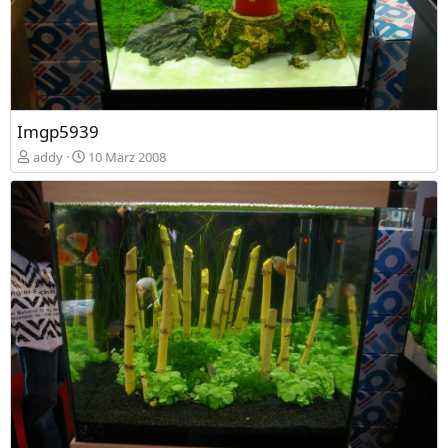
Imgp5939
addy
10 März 2008