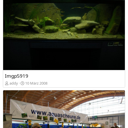
Imgp5919
addy
10 März 2008