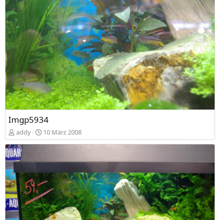
Imgp5934
addy
10 März 2008