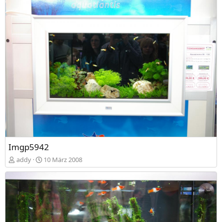
Imgp5942
addy
10 März 2008