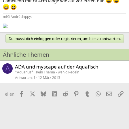
Camelleon mit ca 4cm länge wie auf vorletzten Bild
mfG André :hippy:
Du musst dich einloggen oder registrieren, um hier zu antworten.
Ähnliche Themen
ADA und myscape auf der Aquafisch
A
*Aquarius*
Kein Thema - wenig Regeln
Antworten
1
12 März 2013
Facebook
X (Twitter)
Bluesky
LinkedIn
Reddit
Pinterest
Tumblr
WhatsApp
E-Mail
Li
Teilen: