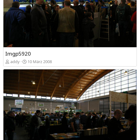
Imgp5920
addy
10 März 2008