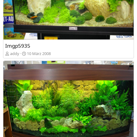
Imgp5935
addy
10 März 2008