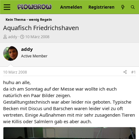
Anmelden
Registrieren
Kein Thema - wenig Regeln
Aquafisch Friedrichshaven
E
E
addy
10 März 2008
r
r
s
s
addy
t
t
Active Member
e
e
l
l
l
l
10 März 2008
#1
e
t
r
a
huhu an alle,
m
da ich am Sonntag auf der Messe war wollte ich euch
natürlich ein Paar Bilder zeigen.
Gestalltungstechnisch war aber leider nix geboten. Typische
Becken mit Discus und Barschen waren leider viel zu oft
vertreten. Einige Außnahmen mit mir sehr zusagenden Tieren
wie Killis oder Salmlern gab es aber auch.