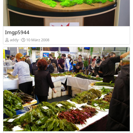
Imgp5944
addy
10 März 2008