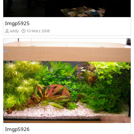
Imgp5925
addy
10 März 2008
Imgp5926