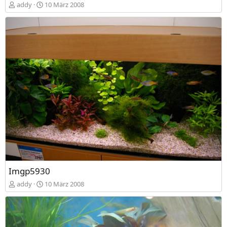
addy
10 März 2008
Imgp5930
addy
10 März 2008