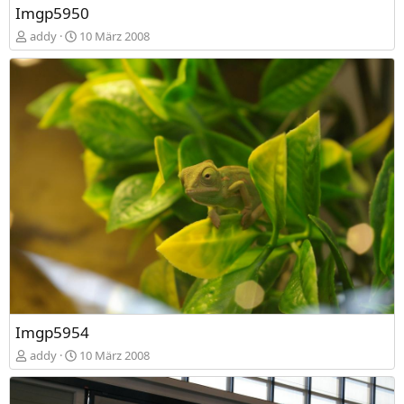
Imgp5950
addy
10 März 2008
Imgp5954
addy
10 März 2008