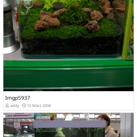
Imgp5937
addy
10 März 2008