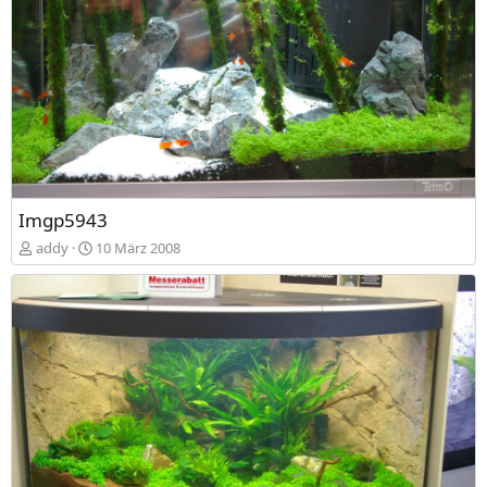
Imgp5943
addy
10 März 2008