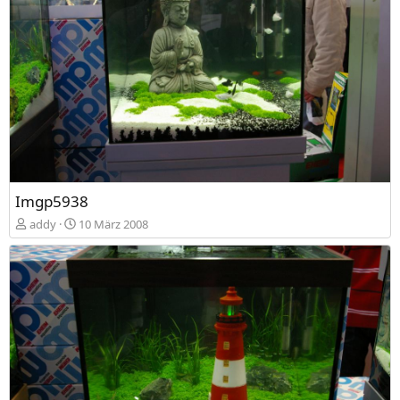
Imgp5938
addy
10 März 2008