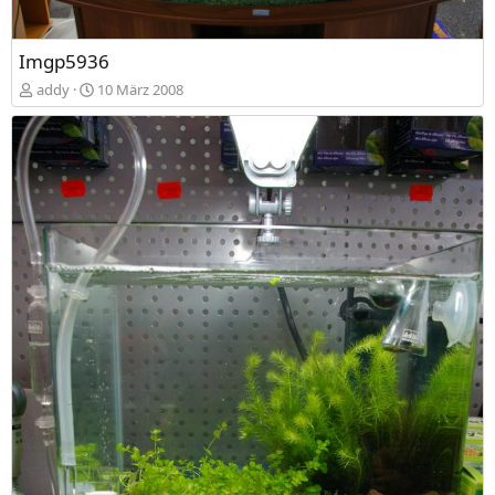
Imgp5936
addy
10 März 2008