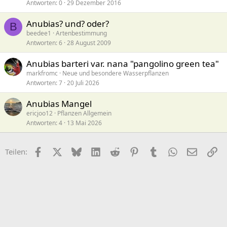
Antworten
0
29 Dezember 2016
Anubias? und? oder?
B
beedee1
Artenbestimmung
Antworten
6
28 August 2009
Anubias barteri var. nana "pangolino green tea"
markfromc
Neue und besondere Wasserpflanzen
Antworten
7
20 Juli 2026
Anubias Mangel
ericjoo12
Pflanzen Allgemein
Antworten
4
13 Mai 2026
Facebook
X (Twitter)
Bluesky
LinkedIn
Reddit
Pinterest
Tumblr
WhatsApp
E-Mail
Li
Teilen: