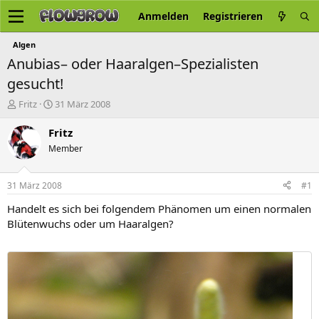
Anmelden
Registrieren
Algen
Anubias– oder Haaralgen–Spezialisten
gesucht!
E
E
Fritz
31 März 2008
r
r
s
s
Fritz
t
t
Member
e
e
l
l
l
l
31 März 2008
#1
e
t
r
a
Handelt es sich bei folgendem Phänomen um einen normalen
m
Blütenwuchs oder um Haaralgen?