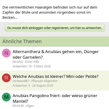
Die vermeintlichen Haaralgen befinden sich nur auf dem
Zapfen der Blüte und ansonsten nirgendwo sonst im
Becken…
Du musst dich einloggen oder registrieren, um hier zu antworten.
Ähnliche Themen
Alternanthera & Anubias gehen ein, Dünger
N
oder Garnelen?
NicoAQ
Erste Hilfe
Antworten
16
3 März 2026
Welche Anubias ist kleiner? Mini oder Petite?
R
rockwood87
Pflanzen Allgemein
Antworten
3
24 August 2020
Anubias Pangolino friert- oder wieso grüner
M
Mantel?
Michi-Bt
Algen