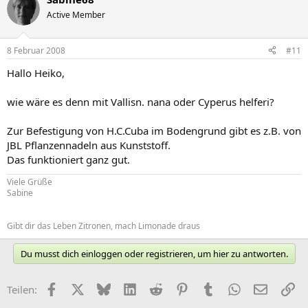
Active Member
8 Februar 2008
#11
Hallo Heiko,
wie wäre es denn mit Vallisn. nana oder Cyperus helferi?
Zur Befestigung von H.C.Cuba im Bodengrund gibt es z.B. von
JBL Pflanzennadeln aus Kunststoff.
Das funktioniert ganz gut.
Viele Grüße
Sabine
Gibt dir das Leben Zitronen, mach Limonade draus
Du musst dich einloggen oder registrieren, um hier zu antworten.
Facebook
X (Twitter)
Bluesky
LinkedIn
Reddit
Pinterest
Tumblr
WhatsApp
E-Mail
Li
Teilen: