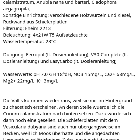
calamistratum, Anubia nana und barteri, Cladophora
aegagropila,
Sonstige Einrichtung: verschiedene Holzwurzeln und Kiesel,
Rückwand aus Schieferplatten
Filterung: Eheim 2213
Beleuchtung: 4x21W T5 Aufsatzleuchte
Wassertemperatur: 23°C
Düngung: Ferropol (lt. Dosieranleitung), V30 Complete (lt.
Dosieranleitung) und EasyCarbo (lt. Dosieranleitung)
Wasserwerte: pH 7.0 GH 18°dH, NO3 15mg/L, Ca2+ 68mg/L,
Mg2+ 22mg/L, K+ 3mg/L
Die Vallis kommen wieder raus, weil sie mir im Hintergrund
zu chaostisch erscheinen. An deren Stelle wuerde ich die
Crinum calamistratum nach hinten setzen. Dazu würde sich
dann noch eine gesellen. Die Schieferplatten mit dem
Vesicularia dubyana sind auch nur übergangsweise im
Becken, weil ich Moos überhatte und die angedachten
Hemianthus callitrichoides 'Cuba' noch nicht da waren.