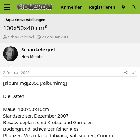
Anmelden
Registrieren
Aquarienvorstellungen
100x50x40 cm³
E
E
Schaukelerpel
2 Februar 2008
r
r
s
s
Schaukelerpel
t
t
New Member
e
e
l
l
l
l
2 Februar 2008
#1
e
t
r
a
[albumimg]2859[/albumimg]
m
Die Daten
Maße: 100x50x40cm
Standzeit: seit Dezember 2007
Besatz: geplant sind Krebse und Garnelen
Bodengrund: schwarzer feiner Kies
Pflanzen: Vesicularia dubyana, Vallisnerien, Crinum