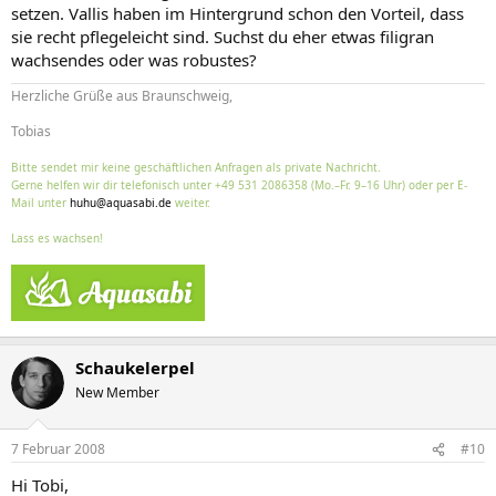
setzen. Vallis haben im Hintergrund schon den Vorteil, dass
sie recht pflegeleicht sind. Suchst du eher etwas filigran
wachsendes oder was robustes?
Herzliche Grüße aus Braunschweig,
Tobias
Bitte sendet mir keine geschäftlichen Anfragen als private Nachricht.
Gerne helfen wir dir telefonisch unter +49 531 2086358 (Mo.–Fr. 9–16 Uhr) oder per E-
Mail unter
huhu@aquasabi.de
weiter.
Lass es wachsen!
Schaukelerpel
New Member
7 Februar 2008
#10
Hi Tobi,