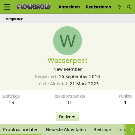
Anmelden
Registrieren
Mitglieder
W
Wasserpest
New Member
Registriert
16 September 2010
Letzte Aktivität
21 März 2023
Beiträge
Reaktionspunkte
Punkte
19
0
1
Finden
Profilnachrichten
Neueste Aktivitäten
Beiträge
Informa