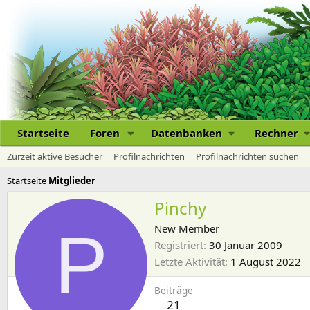
Startseite
Foren
Datenbanken
Rechner
Zurzeit aktive Besucher
Profilnachrichten
Profilnachrichten suchen
Startseite
Mitglieder
Pinchy
P
New Member
Registriert
30 Januar 2009
Letzte Aktivität
1 August 2022
Beiträge
21