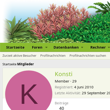
Startseite
Foren
Datenbanken
Rechner
Zurzeit aktive Besucher
Profilnachrichten
Profilnachrichten suchen
Startseite
Mitglieder
Konsti
K
Member
·
29
Registriert
4 Juni 2010
Letzte Aktivität
29 September 2
Beiträge
40