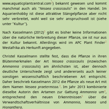
2
www.aquaticplantcentral.com
) bekannt gewesen und kommt
manchmal auch als "
Nesaea crassicaulis
" in den Handel. Im
Aquarienhobby ist diese attraktive Stängelpflanze aber nicht
sehr verbreitet, wohl weil sie sehr anspruchsvoll ist (siehe
unter "Kultur").
3
Nach Kasselmann (2012)
gibt es bisher keine Informationen
über die natürliche Verbreitung dieser Pflanze, sie ist nur aus
2
der Kultur bekannt. Allerdings wird im APC Plant Finder
Westafrika als Herkunft angegeben.
Christel Kasselmann stellte fest, dass die Pflanze in ihren
Blütenmerkmalen der Art
Nesaea crassicaulis
(inzwischen
Ammannia crassicaulis
) am ähnlichsten ist, aber dennoch
deutliche Unterschiede zeigt und andererseits auch keiner
sonstigen wissenschaftlich beschriebenen Art entspricht.
Daher beschrieb Kasselmann 2012 die Pflanze als neue Art mit
3
dem Namen
Nesaea praetermissa
.
. Im Jahr 2013 kombinierte
4
dieselbe Autorin den Artamen zur Gattung
Ammannia
um
,
5
entsprechend den neuen Erkenntnissen
über die
Verwandtschaftsverhältnisse von
Ammannia
,
Nesaea
und
Hionanthera
.