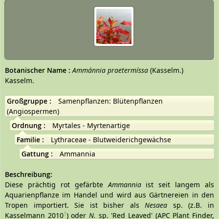
Botanischer Name
:
Ammánnia praetermíssa
(Kasselm.)
Kasselm.
Großgruppe
:
Samenpflanzen: Blütenpflanzen
(Angiospermen)
Ordnung
:
Myrtales - Myrtenartige
Familie
:
Lythraceae - Blutweiderichgewächse
Gattung
:
Ammannia
Beschreibung:
Diese prächtig rot gefärbte
Ammannia
ist seit langem als
Aquarienpflanze im Handel und wird aus Gärtnereien in den
Tropen importiert. Sie ist bisher als
Nesaea
sp. (z.B. in
1
Kasselmann 2010
) oder
N.
sp. 'Red Leaved' (APC Plant Finder,