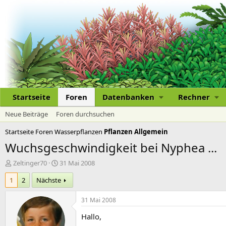
Startseite
Foren
Datenbanken
Rechner
Neue Beiträge
Foren durchsuchen
Startseite
Foren
Wasserpflanzen
Pflanzen Allgemein
Wuchsgeschwindigkeit bei Nyphea ...
E
E
Zeltinger70
31 Mai 2008
r
r
1
2
Nächste
s
s
t
t
e
e
31 Mai 2008
l
l
Hallo,
l
l