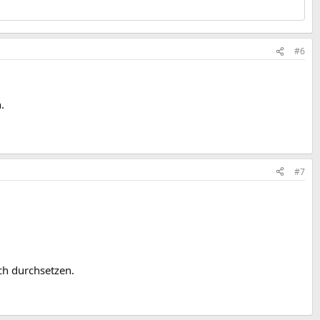
#6
.
#7
ch durchsetzen.