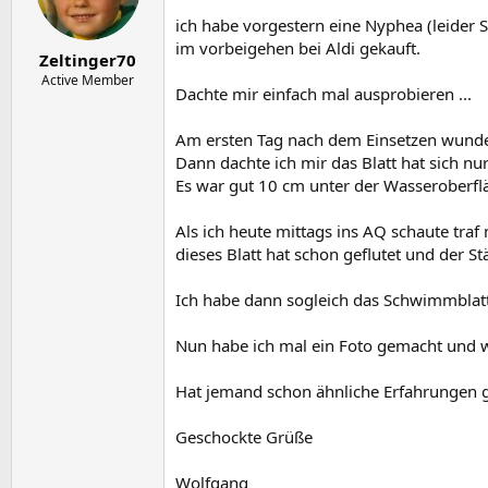
e
t
r
a
ich habe vorgestern eine Nyphea (leider
m
im vorbeigehen bei Aldi gekauft.
Zeltinger70
Active Member
Dachte mir einfach mal ausprobieren ...
Am ersten Tag nach dem Einsetzen wundert
Dann dachte ich mir das Blatt hat sich nu
Es war gut 10 cm unter der Wasseroberfl
Als ich heute mittags ins AQ schaute traf 
dieses Blatt hat schon geflutet und der 
Ich habe dann sogleich das Schwimmblatt
Nun habe ich mal ein Foto gemacht und wi
Hat jemand schon ähnliche Erfahrungen
Geschockte Grüße
Wolfgang