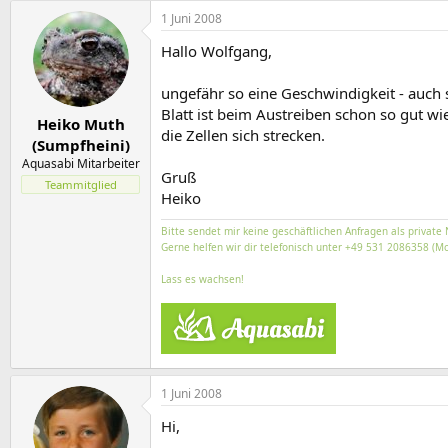
1 Juni 2008
Hallo Wolfgang,
ungefähr so eine Geschwindigkeit - auch 
Blatt ist beim Austreiben schon so gut wie
Heiko Muth
die Zellen sich strecken.
(Sumpfheini)
Aquasabi Mitarbeiter
Gruß
Teammitglied
Heiko
Bitte sendet mir keine geschäftlichen Anfragen als private 
Gerne helfen wir dir telefonisch unter +49 531 2086358 (Mo
Lass es wachsen!
1 Juni 2008
Hi,