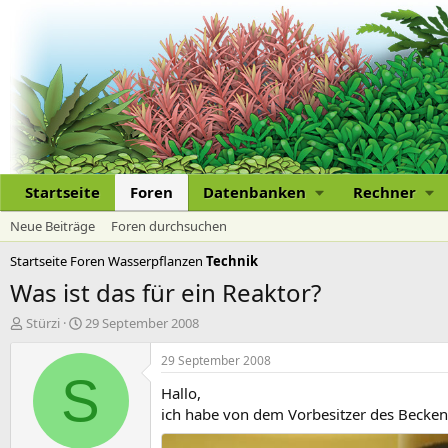
Startseite
Foren
Datenbanken
Rechner
Neue Beiträge
Foren durchsuchen
Startseite
Foren
Wasserpflanzen
Technik
Was ist das für ein Reaktor?
E
E
Stürzi
29 September 2008
r
r
s
s
29 September 2008
t
t
S
Hallo,
e
e
l
l
ich habe von dem Vorbesitzer des Becke
l
l