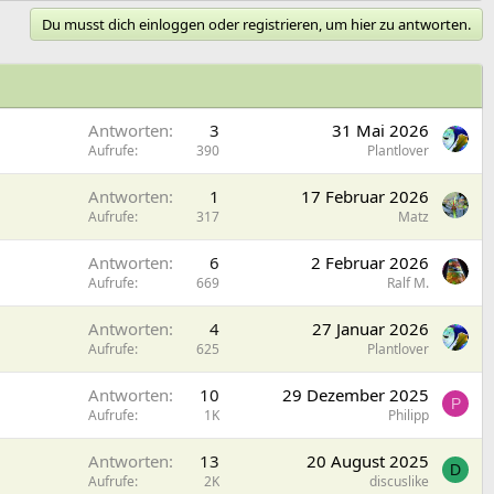
Du musst dich einloggen oder registrieren, um hier zu antworten.
Antworten
3
31 Mai 2026
Aufrufe
390
Plantlover
Antworten
1
17 Februar 2026
Aufrufe
317
Matz
Antworten
6
2 Februar 2026
Aufrufe
669
Ralf M.
Antworten
4
27 Januar 2026
Aufrufe
625
Plantlover
Antworten
10
29 Dezember 2025
P
Aufrufe
1K
Philipp
Antworten
13
20 August 2025
D
Aufrufe
2K
discuslike