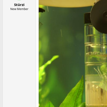
e
t
Stürzi
r
a
m
New Member