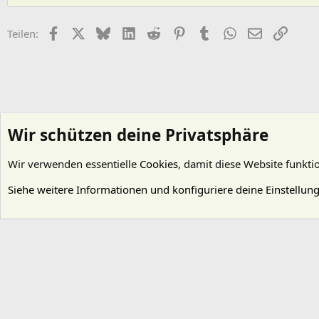
Facebook
X (Twitter)
Bluesky
LinkedIn
Reddit
Pinterest
Tumblr
WhatsApp
E-Mail
Link
Teilen:
Wir schützen deine Privatsphäre
Wir verwenden essentielle
Cookies
, damit diese Website funkti
Startseite
Foren
Wasserpflanzen
Technik
Siehe weitere Informationen und konfiguriere deine Einstellun
Cookies
Deutsch (Du)