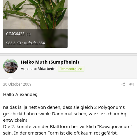
CIMG6423.jpg
986,6 KB · Aufrufe: 654
Heiko Muth (Sumpfheini)
Aquasabi Mitarbeiter
Teammitglied
30 Oktober 2009
#4
Hallo Alexander,
na das is' ja nett von denen, dass sie gleich 2 Polygonums
geschickt haben :wink: Dann mal sehen, wie sie sich im Aq.
entwickeln!
Die 2. könnte von der Blattform her wirklich "Kawagoeanum"
sein. In der emersen Form ist die oft kaum rot gefärbt.