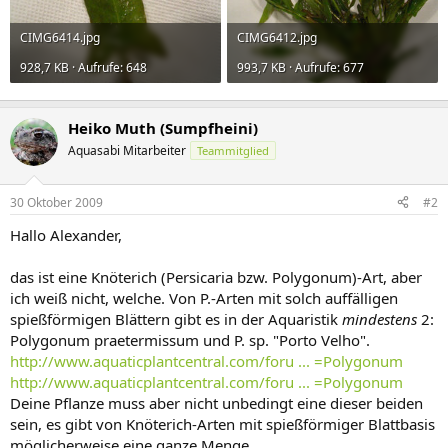
CIMG6414.jpg
CIMG6412.jpg
928,7 KB · Aufrufe: 648
993,7 KB · Aufrufe: 677
Heiko Muth (Sumpfheini)
Aquasabi Mitarbeiter
Teammitglied
30 Oktober 2009
#2
Hallo Alexander,
das ist eine Knöterich (Persicaria bzw. Polygonum)-Art, aber
ich weiß nicht, welche. Von P.-Arten mit solch auffälligen
spießförmigen Blättern gibt es in der Aquaristik
mindestens
2:
Polygonum praetermissum und P. sp. "Porto Velho".
http://www.aquaticplantcentral.com/foru ... =Polygonum
http://www.aquaticplantcentral.com/foru ... =Polygonum
Deine Pflanze muss aber nicht unbedingt eine dieser beiden
sein, es gibt von Knöterich-Arten mit spießförmiger Blattbasis
möglicherweise eine ganze Menge.