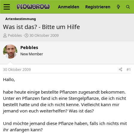
Anmelden
Registrieren
Artenbestimmung
Was ist das? - Bitte um Hilfe
E
E
Pebbles
30 Oktober 2009
r
r
s
s
Pebbles
t
t
New Member
e
e
l
l
l
l
30 Oktober 2009
#1
e
t
r
a
Hallo,
m
habe heute einige bestellte Pflanzen zugesandt bekommen.
Unter en Pflanzen fand ich eine Stengelpflanze, die ich nicht
bestellt hatte und die ich nicht kenne. Vielleicht kann mir
jemand von euch weiterhelfen? Was ist das?
Und möchte jemand diese Pflanze haben, falls ich nichts mit
ihr anfangen kann?