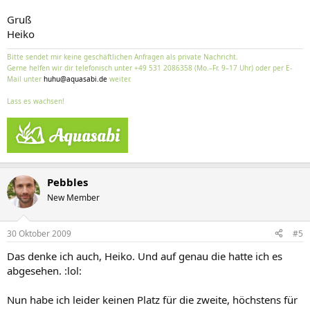
Gruß
Heiko
Bitte sendet mir keine geschäftlichen Anfragen als private Nachricht.
Gerne helfen wir dir telefonisch unter +49 531 2086358 (Mo.–Fr. 9–17 Uhr) oder per E-
Mail unter
huhu@aquasabi.de
weiter.
Lass es wachsen!
Pebbles
New Member
30 Oktober 2009
#5
Das denke ich auch, Heiko. Und auf genau die hatte ich es
abgesehen. :lol:
Nun habe ich leider keinen Platz für die zweite, höchstens für