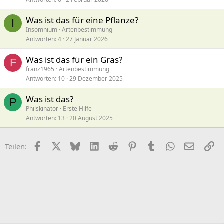
Was ist das für eine Pflanze?
I
Insomnium
Artenbestimmung
Antworten
4
27 Januar 2026
Was ist das für ein Gras?
F
franz1965
Artenbestimmung
Antworten
10
29 Dezember 2025
Was ist das?
P
Philskinator
Erste Hilfe
Antworten
13
20 August 2025
Facebook
X (Twitter)
Bluesky
LinkedIn
Reddit
Pinterest
Tumblr
WhatsApp
E-Mail
Li
Teilen: