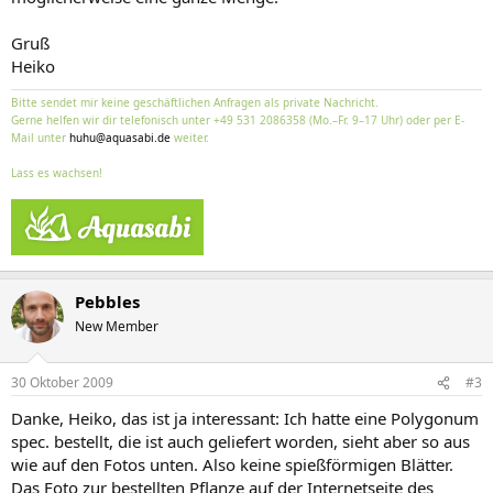
Gruß
Heiko
Bitte sendet mir keine geschäftlichen Anfragen als private Nachricht.
Gerne helfen wir dir telefonisch unter +49 531 2086358 (Mo.–Fr. 9–17 Uhr) oder per E-
Mail unter
huhu@aquasabi.de
weiter.
Lass es wachsen!
Pebbles
New Member
30 Oktober 2009
#3
Danke, Heiko, das ist ja interessant: Ich hatte eine Polygonum
spec. bestellt, die ist auch geliefert worden, sieht aber so aus
wie auf den Fotos unten. Also keine spießförmigen Blätter.
Das Foto zur bestellten Pflanze auf der Internetseite des