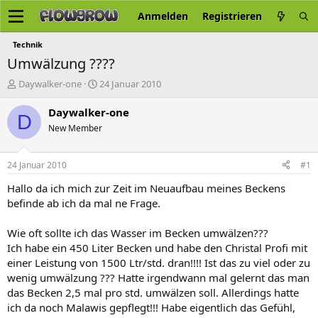
Anmelden
Registrieren
Technik
Umwälzung ????
E
E
Daywalker-one
24 Januar 2010
r
r
s
s
Daywalker-one
D
t
t
New Member
e
e
l
l
l
l
24 Januar 2010
#1
e
t
r
a
Hallo da ich mich zur Zeit im Neuaufbau meines Beckens
m
befinde ab ich da mal ne Frage.
Wie oft sollte ich das Wasser im Becken umwälzen???
Ich habe ein 450 Liter Becken und habe den Christal Profi mit
einer Leistung von 1500 Ltr/std. dran!!!! Ist das zu viel oder zu
wenig umwälzung ??? Hatte irgendwann mal gelernt das man
das Becken 2,5 mal pro std. umwälzen soll. Allerdings hatte
ich da noch Malawis gepflegt!!! Habe eigentlich das Gefühl,