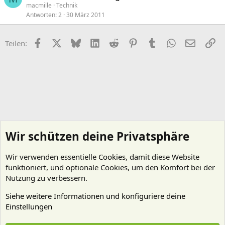
macmille
Technik
Antworten
2
30 März 2011
Facebook
X (Twitter)
Bluesky
LinkedIn
Reddit
Pinterest
Tumblr
WhatsApp
E-Mail
Li
Teilen:
Wir schützen deine Privatsphäre
Wir verwenden essentielle
Cookies
, damit diese Website
funktioniert, und optionale Cookies, um den Komfort bei der
Nutzung zu verbessern.
Siehe weitere Informationen und konfiguriere deine
Einstellungen
Technik