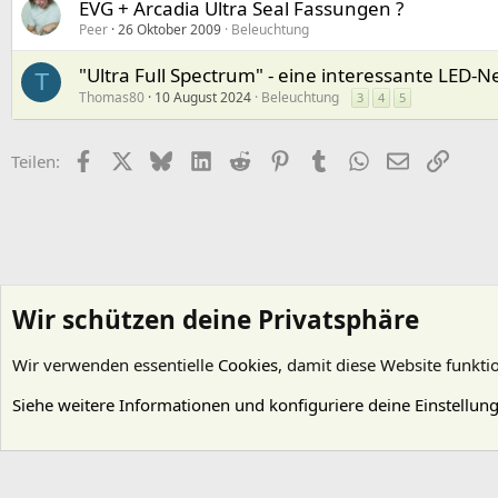
EVG + Arcadia Ultra Seal Fassungen ?
Peer
26 Oktober 2009
Beleuchtung
"Ultra Full Spectrum" - eine interessante LED-Ne
T
Thomas80
10 August 2024
Beleuchtung
3
4
5
Facebook
X (Twitter)
Bluesky
LinkedIn
Reddit
Pinterest
Tumblr
WhatsApp
E-Mail
Link
Teilen:
Wir schützen deine Privatsphäre
Wir verwenden essentielle
Cookies
, damit diese Website funkti
Startseite
Foren
Wasserpflanzen
Technik
Siehe weitere Informationen und konfiguriere deine Einstellun
Cookies
Deutsch (Du)