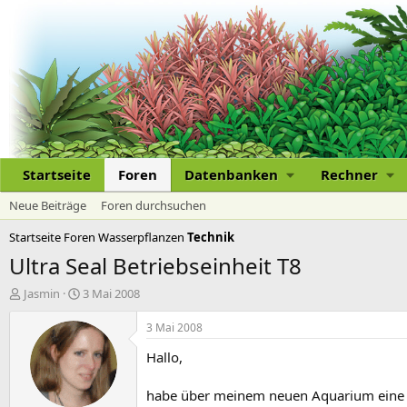
Startseite
Foren
Datenbanken
Rechner
Neue Beiträge
Foren durchsuchen
Startseite
Foren
Wasserpflanzen
Technik
Ultra Seal Betriebseinheit T8
E
E
Jasmin
3 Mai 2008
r
r
s
s
3 Mai 2008
t
t
Hallo,
e
e
l
l
l
l
habe über meinem neuen Aquarium eine Be