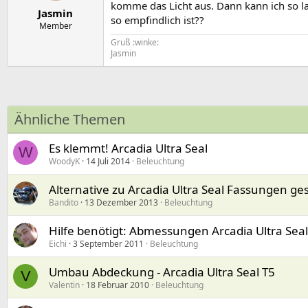
e
t
komme das Licht aus. Dann kann ich so la
Jasmin
r
a
so empfindlich ist??
m
Member
Gruß :winke:
Jasmin
Ähnliche Themen
Es klemmt! Arcadia Ultra Seal
W
WoodyK
14 Juli 2014
Beleuchtung
Alternative zu Arcadia Ultra Seal Fassungen ge
Bandito
13 Dezember 2013
Beleuchtung
Hilfe benötigt: Abmessungen Arcadia Ultra Sea
Eichi
3 September 2011
Beleuchtung
Umbau Abdeckung - Arcadia Ultra Seal T5
V
Valentin
18 Februar 2010
Beleuchtung