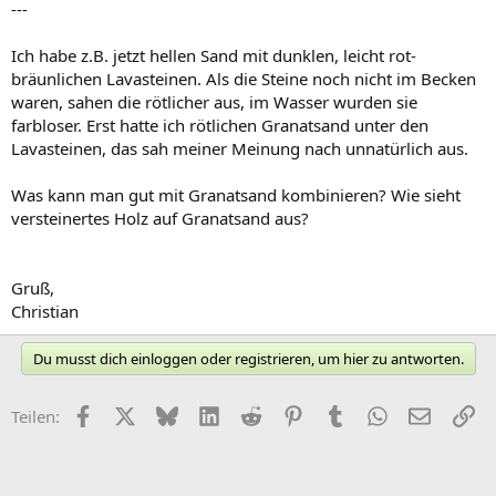
---
Ich habe z.B. jetzt hellen Sand mit dunklen, leicht rot-
bräunlichen Lavasteinen. Als die Steine noch nicht im Becken
waren, sahen die rötlicher aus, im Wasser wurden sie
farbloser. Erst hatte ich rötlichen Granatsand unter den
Lavasteinen, das sah meiner Meinung nach unnatürlich aus.
Was kann man gut mit Granatsand kombinieren? Wie sieht
versteinertes Holz auf Granatsand aus?
Gruß,
Christian
Du musst dich einloggen oder registrieren, um hier zu antworten.
Facebook
X (Twitter)
Bluesky
LinkedIn
Reddit
Pinterest
Tumblr
WhatsApp
E-Mail
Li
Teilen: