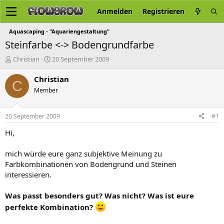
Anmelden
Registrieren
Aquascaping - "Aquariengestaltung"
Steinfarbe <-> Bodengrundfarbe
E
E
Christian
20 September 2009
r
r
s
s
Christian
C
t
t
Member
e
e
l
l
l
l
20 September 2009
#1
e
t
r
a
Hi,
m
mich würde eure ganz subjektive Meinung zu
Farbkombinationen von Bodengrund und Steinen
interessieren.
Was passt besonders gut? Was nicht? Was ist eure
perfekte Kombination?