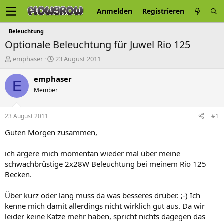
Anmelden
Registrieren
Beleuchtung
Optionale Beleuchtung für Juwel Rio 125
E
E
emphaser
23 August 2011
r
r
s
s
emphaser
E
t
t
Member
e
e
l
l
l
l
23 August 2011
#1
e
t
r
a
Guten Morgen zusammen,
m
ich ärgere mich momentan wieder mal über meine
schwachbrüstige 2x28W Beleuchtung bei meinem Rio 125
Becken.
Über kurz oder lang muss da was besseres drüber. ;-) Ich
kenne mich damit allerdings nicht wirklich gut aus. Da wir
leider keine Katze mehr haben, spricht nichts dagegen das