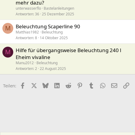
mehr dazu?
unterwasserflo
Bastelanleitungen
Antworten
36
25 Dezember 2025
Beleuchtung Scaperline 90
M
Matthias1982
Beleuchtung
Antworten
8
14 Oktober 2025
Hilfe für übergangsweise Beleuchtung 240 l
M
Eheim vivaline
Manu2012
Beleuchtung
Antworten
2
22 August 2025
Facebook
X (Twitter)
Bluesky
LinkedIn
Reddit
Pinterest
Tumblr
WhatsApp
E-Mail
Li
Teilen: