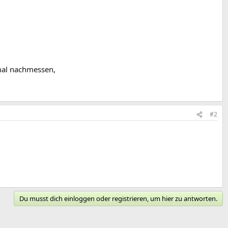
 mal nachmessen,
#2
Du musst dich einloggen oder registrieren, um hier zu antworten.