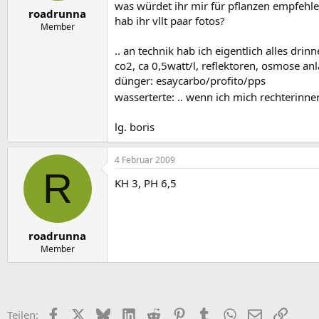
e
t
was würdet ihr mir für pflanzen empfehle
roadrunna
r
a
hab ihr vllt paar fotos?
m
Member
.. an technik hab ich eigentlich alles dri
co2, ca 0,5watt/l, reflektoren, osmose anl
dünger: esaycarbo/profito/pps
wasserterte: .. wenn ich mich rechterinn
lg. boris
4 Februar 2009
R
KH 3, PH 6,5
roadrunna
Member
Facebook
X (Twitter)
Bluesky
LinkedIn
Reddit
Pinterest
Tumblr
WhatsApp
E-Mail
Link
Teilen: