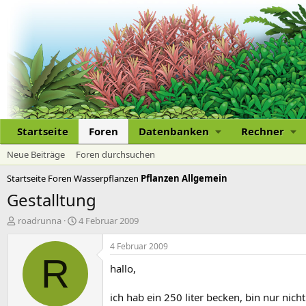
Startseite
Foren
Datenbanken
Rechner
Neue Beiträge
Foren durchsuchen
Startseite
Foren
Wasserpflanzen
Pflanzen Allgemein
Gestalltung
E
E
roadrunna
4 Februar 2009
r
r
s
s
4 Februar 2009
t
t
R
hallo,
e
e
l
l
l
l
ich hab ein 250 liter becken, bin nur nich