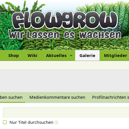
Shop
Wiki
Aktuelles
Galerie
Mitglieder
lben suchen
Medienkommentare suchen
Profilnachrichten
Nur Titel durchsuchen