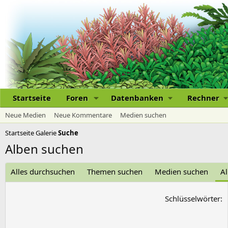
Startseite
Foren
Datenbanken
Rechner
Neue Medien
Neue Kommentare
Medien suchen
Startseite
Galerie
Suche
Alben suchen
Alles durchsuchen
Themen suchen
Medien suchen
A
Schlüsselwörter