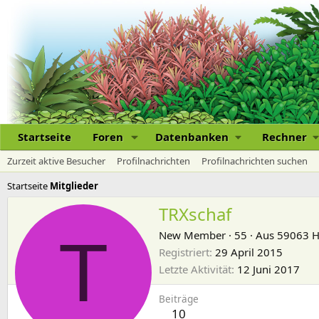
Startseite
Foren
Datenbanken
Rechner
Zurzeit aktive Besucher
Profilnachrichten
Profilnachrichten suchen
Startseite
Mitglieder
TRXschaf
T
New Member
·
55
·
Aus
59063 
Registriert
29 April 2015
Letzte Aktivität
12 Juni 2017
Beiträge
10