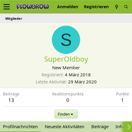
Anmelden
Registrieren
Mitglieder
S
SuperOldboy
New Member
Registriert
4 März 2018
Letzte Aktivität
29 März 2020
Beiträge
Reaktionspunkte
Punkte
13
0
1
Finden
Profilnachrichten
Neueste Aktivitäten
Beiträge
Informa