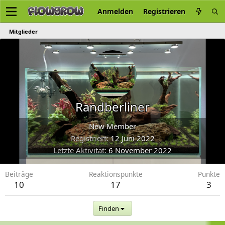
Anmelden
Registrieren
Mitglieder
Randberliner
New Member
Registriert
12 Juni 2022
Letzte Aktivität
6 November 2022
Beiträge
Reaktionspunkte
Punkte
10
17
3
Finden