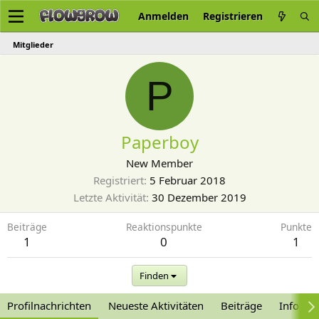
Anmelden
Registrieren
Mitglieder
P
Paperboy
New Member
Registriert
5 Februar 2018
Letzte Aktivität
30 Dezember 2019
Beiträge
Reaktionspunkte
Punkte
1
0
1
Finden
Profilnachrichten
Neueste Aktivitäten
Beiträge
Informa