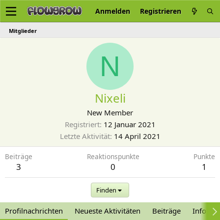
Anmelden
Registrieren
Mitglieder
N
Nixeli
New Member
Registriert
12 Januar 2021
Letzte Aktivität
14 April 2021
Beiträge
Reaktionspunkte
Punkte
3
0
1
Finden
Profilnachrichten
Neueste Aktivitäten
Beiträge
Informa