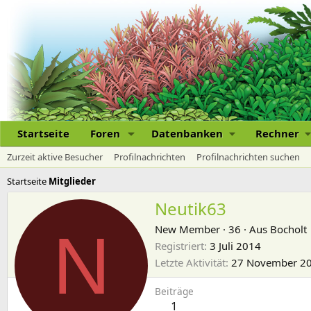
Startseite
Foren
Datenbanken
Rechner
Zurzeit aktive Besucher
Profilnachrichten
Profilnachrichten suchen
Startseite
Mitglieder
Neutik63
N
New Member
·
36
·
Aus
Bocholt
Registriert
3 Juli 2014
Letzte Aktivität
27 November 2
Beiträge
1