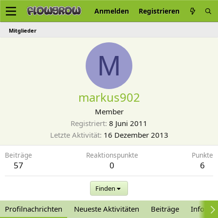
Anmelden
Registrieren
Mitglieder
M
markus902
Member
Registriert
8 Juni 2011
Letzte Aktivität
16 Dezember 2013
Beiträge
Reaktionspunkte
Punkte
57
0
6
Finden
Profilnachrichten
Neueste Aktivitäten
Beiträge
Informa