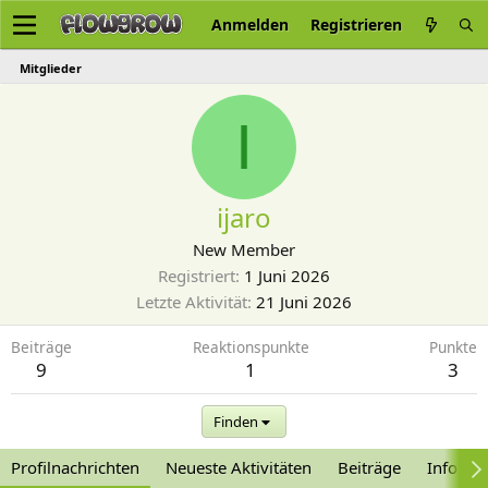
Anmelden
Registrieren
Mitglieder
I
ijaro
New Member
Registriert
1 Juni 2026
Letzte Aktivität
21 Juni 2026
Beiträge
Reaktionspunkte
Punkte
9
1
3
Finden
Profilnachrichten
Neueste Aktivitäten
Beiträge
Informa