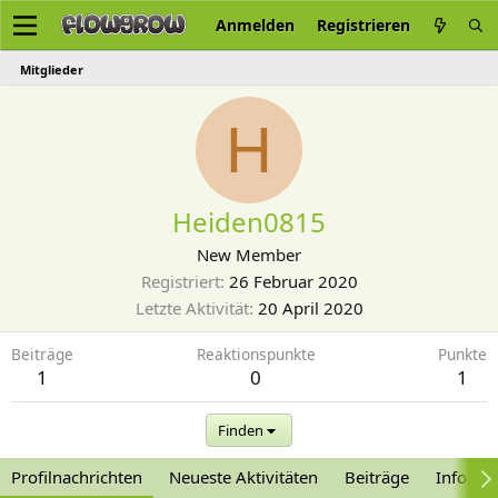
Anmelden
Registrieren
Mitglieder
H
Heiden0815
New Member
Registriert
26 Februar 2020
Letzte Aktivität
20 April 2020
Beiträge
Reaktionspunkte
Punkte
1
0
1
Finden
Profilnachrichten
Neueste Aktivitäten
Beiträge
Informa