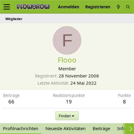
Anmelden
Registrieren
Mitglieder
F
Flooo
Member
Registriert
28 November 2008
Letzte Aktivität
24 Mai 2022
Beiträge
Reaktionspunkte
Punkte
66
19
8
Finden
Profilnachrichten
Neueste Aktivitäten
Beiträge
Informa