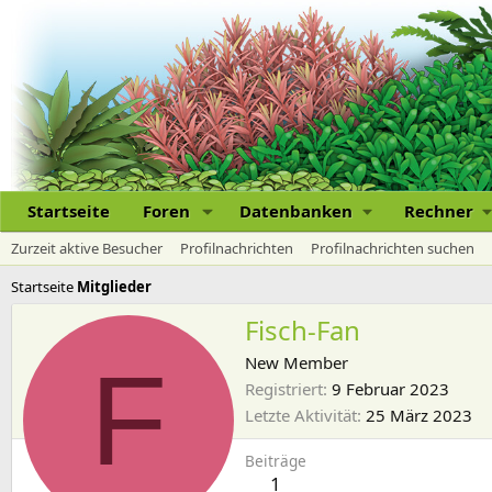
Startseite
Foren
Datenbanken
Rechner
Zurzeit aktive Besucher
Profilnachrichten
Profilnachrichten suchen
Startseite
Mitglieder
Fisch-Fan
F
New Member
Registriert
9 Februar 2023
Letzte Aktivität
25 März 2023
Beiträge
1